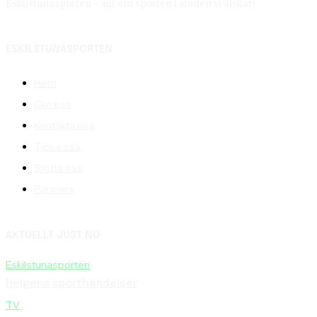
Eskilstunasporten - allt om sporten i staden vi älskar!
ESKILSTUNASPORTEN
Hem
Om oss
Kontakta oss
Tipsa oss
Stötta oss
Partners
AKTUELLT JUST NU
Eskilstunasporten
Helgens sporthändelser
TV