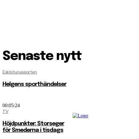
Senaste nytt
Eskilstunasporten
Helgens sporthändelser
00:05:24
TV
Höjdpunkter: Storseger
för Smederna i tisdags