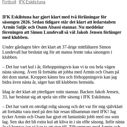
Fotboll
IFK Eskilstuna
IFK Eskilstuna har gjort klart med två förläningar för
säsongen 2026. Sedan tidigare står det klart att ledarstaben
Armin Suljic och Osam Abassi stannar. Nu meddelar
föreningen att Simon Lundevall så väl Jakob Jensen förlänger
med klubben.
Under gårdagen blev det klart att 37-årige mittfältaren Simon
Lundevall har beslutat sig för att stanna femte raka säsongen i
klubben.
– Det har vart kul i år, förhoppningsvis kan vi ta oss hela vägen
nästa säsong. Även få fortsätta att jobba med Armin och Osam på
det dom startat. Kroppen känns bra och förhoppningsvis kan jag
bidra även nästa år, säger han till klubbens hemsida.
Idag är det klart att ytterligare rutin stannar. Backen Jakob Jensen,
33, har beslutat sig att spela sin elfte säsong i IFK Eskilstuna.
– Det har varit en otroligt rolig säsong och det var för mig självklart
att fortsätta vara med på den här resan tillsamman med IFK! Jag
tycker Armin och Osam har gjort ett fantastiskt jobb med oss som
lag. Sen ska det bli extra kul att kliva in i sin elfte säsong. Inför nästa
år så hoppas jag vi kan ta ett steg till. Tillsammans med Armin och