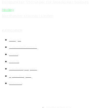
Höjdpunkter: Storseger för Smederna i tisdags
Hockey
Nordlander stannar i Linden
KATEGORIER
Övrigt
7
CalendarEvents
0
Trav
5
TV
179
Samhällsprojekt
2
Speedway
219
Slalom
3