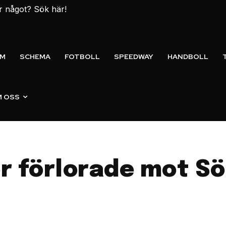
er något? Sök här!
EM
SCHEMA
FOTBOLL
SPEEDWAY
HANDBOLL
 OSS
 förlorade mot Sö