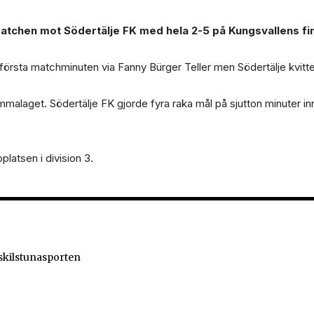
tchen mot Södertälje FK med hela 2-5 på Kungsvallens fi
örsta matchminuten via Fanny Bürger Teller men Södertälje kvitter
hemmalaget. Södertälje FK gjorde fyra raka mål på sjutton minuter
platsen i division 3.
Eskilstunasporten