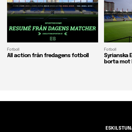
Fotboll
Fotboll
All action från fredagens fotboll
Syrianska E
borta mot 
ESKILSTU