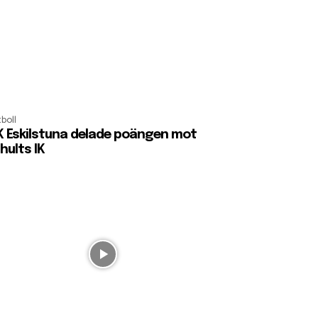
boll
K Eskilstuna delade poängen mot
hults IK