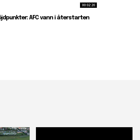
00:02:20
jdpunkter: AFC vann i återstarten