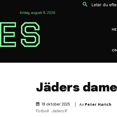
Letar du eft
lördag, augusti 8, 2026
H
OM
Jäders damer
Av
Peter Harich
18 oktober 2025
Fotboll
Jäders IF