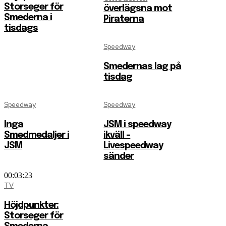
Storseger för
överlägsna mot
Smederna i
Piraterna
tisdags
Speedway
Smedernas lag på
tisdag
Speedway
Speedway
Inga
JSM i speedway
Smedmedaljer i
ikväll –
JSM
Livespeedway
sänder
00:03:23
TV
Höjdpunkter:
Storseger för