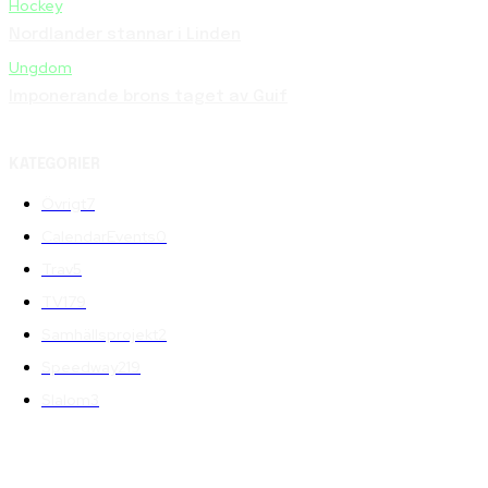
Hockey
Nordlander stannar i Linden
Ungdom
Imponerande brons taget av Guif
KATEGORIER
Övrigt
7
CalendarEvents
0
Trav
5
TV
179
Samhällsprojekt
2
Speedway
219
Slalom
3