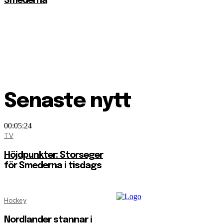
Smederna
Senaste nytt
00:05:24
TV
Höjdpunkter: Storseger
för Smederna i tisdags
Hockey
Nordlander stannar i