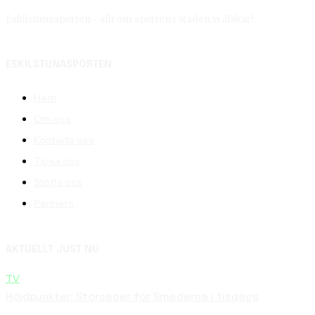
Eskilstunasporten - allt om sporten i staden vi älskar!
ESKILSTUNASPORTEN
Hem
Om oss
Kontakta oss
Tipsa oss
Stötta oss
Partners
AKTUELLT JUST NU
TV
Höjdpunkter: Storseger för Smederna i tisdags