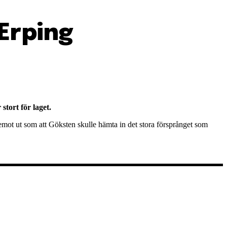
Erping
tort för laget.
remot ut som att Göksten skulle hämta in det stora försprånget som