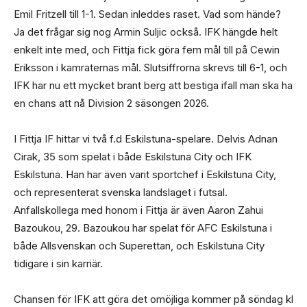
Emil Fritzell till 1-1. Sedan inleddes raset. Vad som hände?
Ja det frågar sig nog Armin Suljic också. IFK hängde helt
enkelt inte med, och Fittja fick göra fem mål till på Cewin
Eriksson i kamraternas mål. Slutsiffrorna skrevs till 6-1, och
IFK har nu ett mycket brant berg att bestiga ifall man ska ha
en chans att nå Division 2 säsongen 2026.
I Fittja IF hittar vi två f.d Eskilstuna-spelare. Delvis Adnan
Cirak, 35 som spelat i både Eskilstuna City och IFK
Eskilstuna. Han har även varit sportchef i Eskilstuna City,
och representerat svenska landslaget i futsal.
Anfallskollega med honom i Fittja är även Aaron Zahui
Bazoukou, 29. Bazoukou har spelat för AFC Eskilstuna i
både Allsvenskan och Superettan, och Eskilstuna City
tidigare i sin karriär.
Chansen för IFK att göra det omöjliga kommer på söndag kl