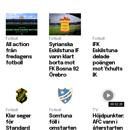
Fotboll
Fotboll
Fotboll
All action
Syrianska
IFK
från
Eskilstuna IF
Eskilstuna
fredagens
vann klart
delade
fotboll
borta mot
poängen
FK Bosna 92
mot Yxhults
Örebro
IK
00:02:20
Fotboll
Fotboll
TV
Klar seger
Somtuna
Höjdpunkter:
för
föll i
AFC vann i
Standard
omstarten
återstarten