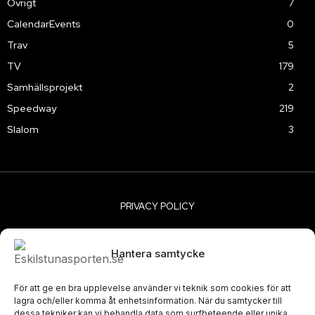
Övrigt
7
CalendarEvents
0
Trav
5
TV
179
Samhällsprojekt
2
Speedway
219
Slalom
3
PRIVACY POLICY
© Eskilstunasporten.se 2024-2026
Hantera samtycke
För att ge en bra upplevelse använder vi teknik som cookies för att
lagra och/eller komma åt enhetsinformation. När du samtycker till
dessa tekniker kan vi behandla data som surfbeteende eller unika