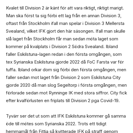
Kvalet till Division 2 är känt för att vara riktigt, riktigt marigt.
Man ska först ta sig förbi ett lag från en annan Division 3,
oftast från Stockholm ifall man spelar i Division 3 Mellersta
Svealand, vilket IFK gjort den här säsongen. Ifall man skulle
slå laget från Stockholm får man sedan möta laget som
kommer på kvalplats i Division 2 Södra Svealand. Ibland
faller Eskilstuna-lagen redan i den första omgången, som
tex Syrianska Eskilstuna gjorde 2022 då FoC Farsta var för
tuffa. Ibland orkar dom sig förbi den första omgången, men
faller sedan mot laget från Division 2 som Eskilstuna City
gjorde 2020 då man slog Segeltorp i första omgången, men
förlorade sedan mot Rynninge IK med stora siffror. City fick
efter kvalförlusten en friplats till Division 2 pga Covid-19.
Tyvärr ser det ut som att IFK Eskilstuna kommer gå samma
öde till mötes som Syrianska 2022. Trots ett tidigt
hemmamål från Fittja så kvitterade IFK på straff genom