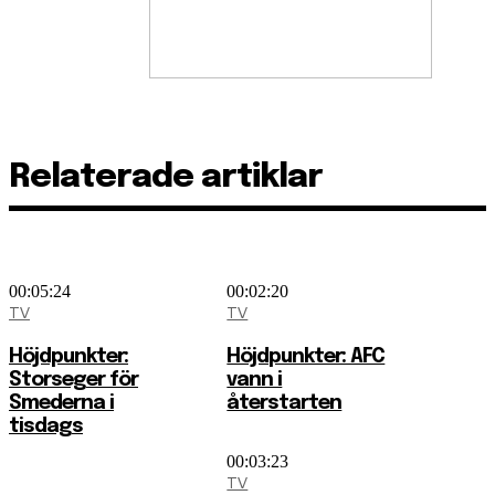
Relaterade artiklar
00:05:24
00:02:20
TV
TV
Höjdpunkter:
Höjdpunkter: AFC
Storseger för
vann i
Smederna i
återstarten
tisdags
00:03:23
TV