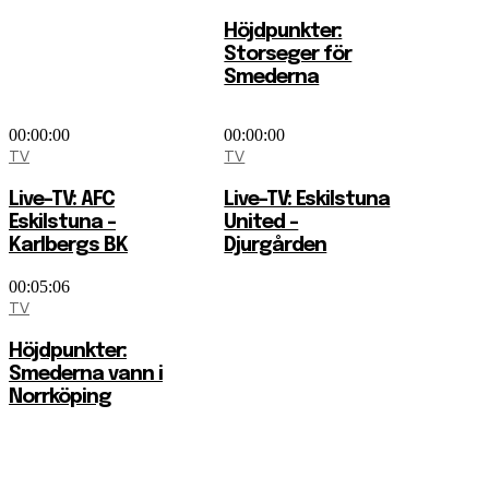
Höjdpunkter:
Storseger för
Smederna
00:00:00
00:00:00
TV
TV
Live-TV: AFC
Live-TV: Eskilstuna
Eskilstuna –
United –
Karlbergs BK
Djurgården
00:05:06
TV
Höjdpunkter:
Smederna vann i
Norrköping