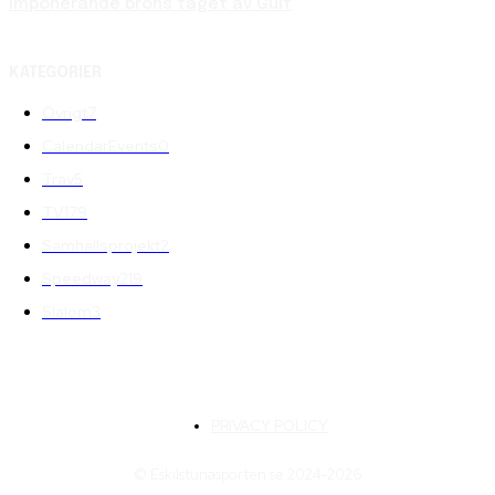
Imponerande brons taget av Guif
KATEGORIER
Övrigt
7
CalendarEvents
0
Trav
5
TV
179
Samhällsprojekt
2
Speedway
219
Slalom
3
PRIVACY POLICY
© Eskilstunasporten.se 2024-2026