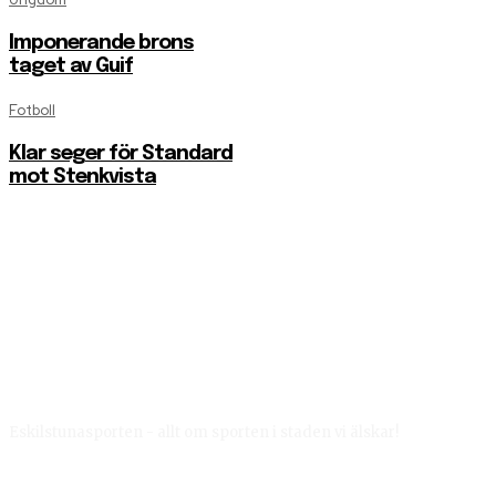
Imponerande brons
taget av Guif
Fotboll
Klar seger för Standard
mot Stenkvista
Eskilstunasporten - allt om sporten i staden vi älskar!