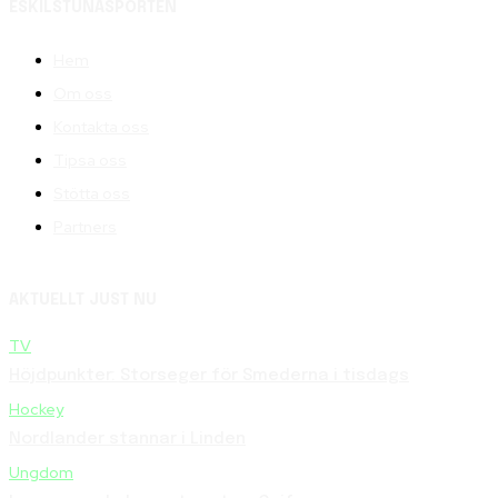
ESKILSTUNASPORTEN
Hem
Om oss
Kontakta oss
Tipsa oss
Stötta oss
Partners
AKTUELLT JUST NU
TV
Höjdpunkter: Storseger för Smederna i tisdags
Hockey
Nordlander stannar i Linden
Ungdom