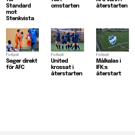
Standard
omstarten
återstarten
mot
Stenkvista
Fotboll
Fotboll
Fotboll
Seger direkt
United
Målkalas i
för AFC
krossat i
IFK:s
återstarten
återstart