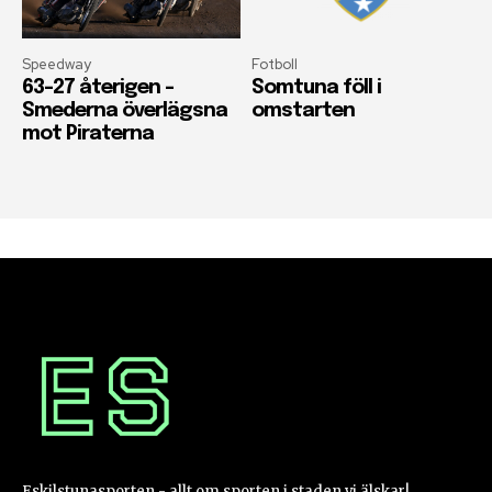
Speedway
Fotboll
63-27 återigen –
Somtuna föll i
Smederna överlägsna
omstarten
mot Piraterna
Eskilstunasporten - allt om sporten i staden vi älskar!