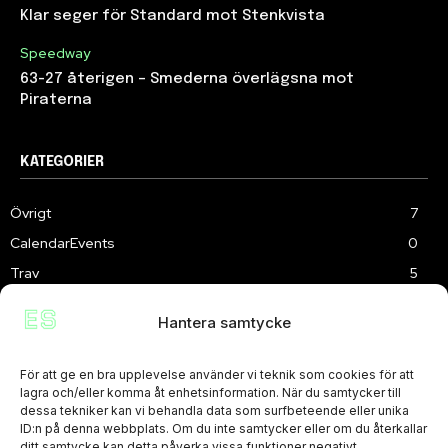
Klar seger för Standard mot Stenkvista
Speedway
63-27 återigen – Smederna överlägsna mot
Piraterna
KATEGORIER
Övrigt
7
CalendarEvents
0
Trav
5
TV
178
Hantera samtycke
Samhällsprojekt
2
Speedway
218
För att ge en bra upplevelse använder vi teknik som cookies för att
Slalom
3
lagra och/eller komma åt enhetsinformation. När du samtycker till
dessa tekniker kan vi behandla data som surfbeteende eller unika
ID:n på denna webbplats. Om du inte samtycker eller om du återkallar
ditt samtycke kan detta påverka vissa funktioner negativt.