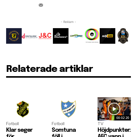
- Reklam -
Relaterade artiklar
00:02:20
Fotboll
Fotboll
TV
Klar seger
Somtuna
Höjdpunkter:
för
föll i
AFC vann i