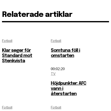
Relaterade artiklar
Fotboll
Fotboll
Klar seger för
Somtuna föll i
Standard mot
omstarten
Stenkvista
00:02:20
TV
Höjdpunkter: AFC
vann i
återstarten
Fotboll
Fotboll