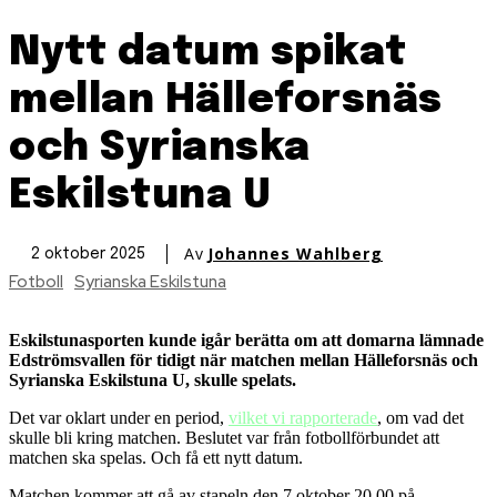
Nytt datum spikat
mellan Hälleforsnäs
och Syrianska
Eskilstuna U
Av
Johannes Wahlberg
2 oktober 2025
Fotboll
Syrianska Eskilstuna
Eskilstunasporten kunde igår berätta om att domarna lämnade
Edströmsvallen för tidigt när matchen mellan Hälleforsnäs och
Syrianska Eskilstuna U, skulle spelats.
Det var oklart under en period,
vilket vi rapporterade
, om vad det
skulle bli kring matchen. Beslutet var från fotbollförbundet att
matchen ska spelas. Och få ett nytt datum.
Matchen kommer att gå av stapeln den 7 oktober 20.00 på