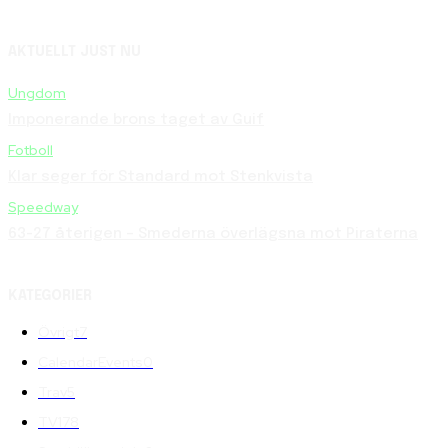
AKTUELLT JUST NU
Ungdom
Imponerande brons taget av Guif
Fotboll
Klar seger för Standard mot Stenkvista
Speedway
63-27 återigen – Smederna överlägsna mot Piraterna
KATEGORIER
Övrigt
7
CalendarEvents
0
Trav
5
TV
178