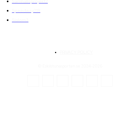
Samhällsprojekt
2
Speedway
218
Slalom
3
PRIVACY POLICY
© Eskilstunasporten.se 2024-2026