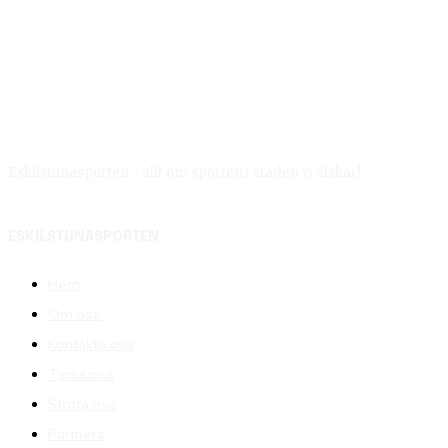
Eskilstunasporten - allt om sporten i staden vi älskar!
ESKILSTUNASPORTEN
Hem
Om oss
Kontakta oss
Tipsa oss
Stötta oss
Partners