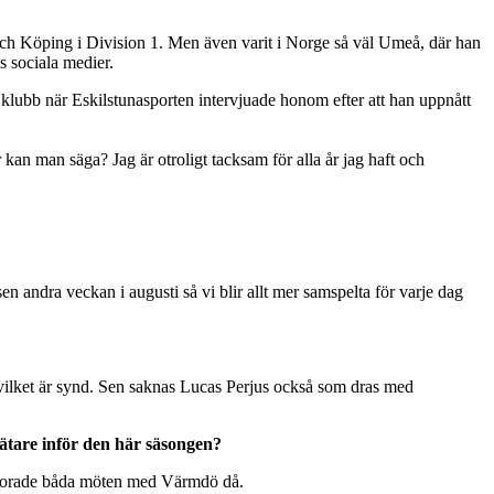
och Köping i Division 1. Men även varit i Norge så väl Umeå, där han
s sociala medier.
in klubb när Eskilstunasporten intervjuade honom efter att han uppnått
 kan man säga? Jag är otroligt tacksam för alla år jag haft och
en andra veckan i augusti så vi blir allt mer samspelta för varje dag
da vilket är synd. Sen saknas Lucas Perjus också som dras med
ätare inför den här säsongen?
 förlorade båda möten med Värmdö då.