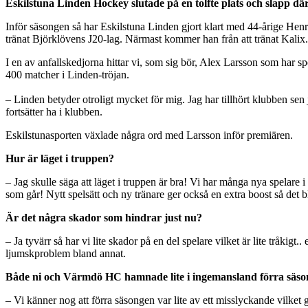
Eskilstuna Linden Hockey slutade på en tolfte plats och slapp d
Inför säsongen så har Eskilstuna Linden gjort klart med 44-årige Hen
tränat Björklövens J20-lag. Närmast kommer han från att tränat Kalix.
I en av anfallskedjorna hittar vi, som sig bör, Alex Larsson som har sp
400 matcher i Linden-tröjan.
– Linden betyder otroligt mycket för mig. Jag har tillhört klubben sen 
fortsätter ha i klubben.
Eskilstunasporten växlade några ord med Larsson inför premiären.
Hur är läget i truppen?
– Jag skulle säga att läget i truppen är bra! Vi har många nya spelare 
som går! Nytt spelsätt och ny tränare ger också en extra boost så det 
Är det några skador som hindrar just nu?
– Ja tyvärr så har vi lite skador på en del spelare vilket är lite trå
ljumskproblem bland annat.
Både ni och Värmdö HC hamnade lite i ingemansland förra säsong
– Vi känner nog att förra säsongen var lite av ett misslyckande vilke