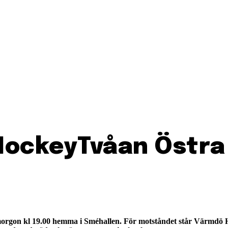
HockeyTvåan Östra –
rgon kl 19.00 hemma i Sméhallen. För motståndet står Värmdö HC 