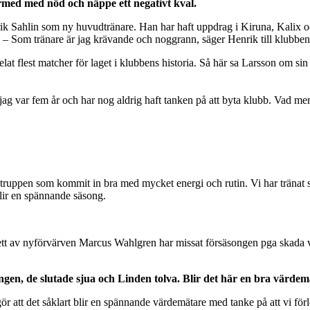
ärmed med nöd och näppe ett negativt kval.
rik Sahlin som ny huvudtränare. Han har haft uppdrag i Kiruna, Kalix 
 – Som tränare är jag krävande och noggrann, säger Henrik till klubben
elat flest matcher för laget i klubbens historia. Så här sa Larsson om s
jag var fem år och har nog aldrig haft tanken på att byta klubb. Vad mer
i truppen som kommit in bra med mycket energi och rutin. Vi har tränat s
blir en spännande säsong.
kigt.. ett av nyförvärven Marcus Wahlgren har missat försäsongen pga ska
en, de slutade sjua och Linden tolva. Blir det här en bra värdem
t gör att det såklart blir en spännande värdemätare med tanke på att vi