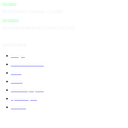
Hockey
Nordlander stannar i Linden
Ungdom
Imponerande brons taget av Guif
KATEGORIER
Övrigt
7
CalendarEvents
0
Trav
5
TV
179
Samhällsprojekt
2
Speedway
219
Slalom
3