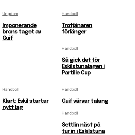
Ungdom
Handboll
Imponerande
Trotjänaren
brons taget av
förlänger
Guif
Handboll
Så gick det för
Eskilstunalagen i
Partille Cup
Handboll
Handboll
Klart: Eskil startar
Guif värvar talang
nytt lag
Handboll
Settlin näst på
tur in i Eskilstuna