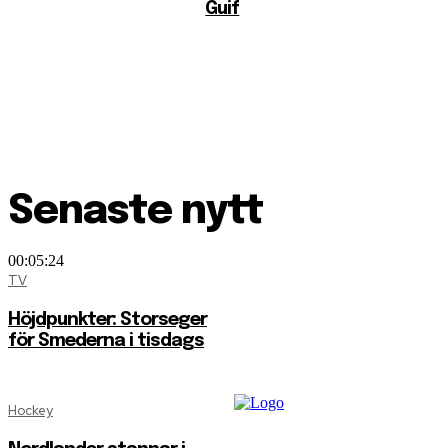
Guif
Senaste nytt
00:05:24
TV
Höjdpunkter: Storseger
för Smederna i tisdags
Hockey