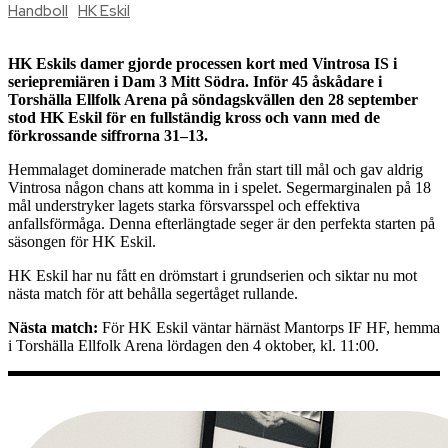
Handboll
HK Eskil
HK Eskils damer gjorde processen kort med Vintrosa IS i
seriepremiären i Dam 3 Mitt Södra. Inför 45 åskådare i
Torshälla Ellfolk Arena på söndagskvällen den 28 september
stod HK Eskil för en fullständig kross och vann med de
förkrossande siffrorna 31–13.
Hemmalaget dominerade matchen från start till mål och gav aldrig
Vintrosa någon chans att komma in i spelet. Segermarginalen på 18
mål understryker lagets starka försvarsspel och effektiva
anfallsförmåga. Denna efterlängtade seger är den perfekta starten på
säsongen för HK Eskil.
HK Eskil har nu fått en drömstart i grundserien och siktar nu mot
nästa match för att behålla segertåget rullande.
Nästa match:
För HK Eskil väntar härnäst Mantorps IF HF, hemma
i Torshälla Ellfolk Arena lördagen den 4 oktober, kl. 11:00.