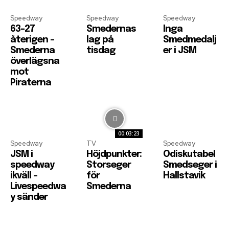
Speedway
Speedway
Speedway
63-27
Smedernas
Inga
återigen –
lag på
Smedmedalj
Smederna
tisdag
er i JSM
överlägsna
mot
Piraterna
00:03:23
Speedway
TV
Speedway
JSM i
Höjdpunkter:
Odiskutabel
speedway
Storseger
Smedseger i
ikväll –
för
Hallstavik
Livespeedwa
Smederna
y sänder