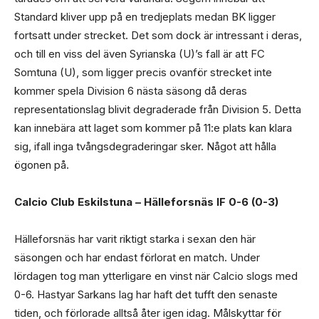
Standard kliver upp på en tredjeplats medan BK ligger
fortsatt under strecket. Det som dock är intressant i deras,
och till en viss del även Syrianska (U)’s fall är att FC
Somtuna (U), som ligger precis ovanför strecket inte
kommer spela Division 6 nästa säsong då deras
representationslag blivit degraderade från Division 5. Detta
kan innebära att laget som kommer på 11:e plats kan klara
sig, ifall inga tvångsdegraderingar sker. Något att hålla
ögonen på.
Calcio Club Eskilstuna – Hälleforsnäs IF 0-6 (0-3)
Hälleforsnäs har varit riktigt starka i sexan den här
säsongen och har endast förlorat en match. Under
lördagen tog man ytterligare en vinst när Calcio slogs med
0-6. Hastyar Sarkans lag har haft det tufft den senaste
tiden, och förlorade alltså åter igen idag. Målskyttar för