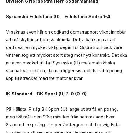
Division 6 Nordöstra Herr Södermanland:
Syrianska Eskilstuna (U) – Eskilstuna Södra 1-4
Vi saknas även här en godkänd domarrapport vilket innebär
att målskyttar är för oss okända. Det vi kan säga är att
detta var en mycket viktig seger för Södra som tack vare
vinsten tog ett mycket stort steg mot nytt kontrakt. Det ska
nu även mycket till ifall Syrianska (U) matematiskt ska
stanna kvar i serien, då man ligger sist och har åtta poäng
upp till strecket med tre matcher kvar.
IK Standard – BK Sport (U) 2-0 (0-0)
På Hållsta IP såg BK Sport (U) länge ut att få en poäng,
men två mål i den 90:e minuten från hemmalaget kvar
Standard tre poäng. Jesper Zettergren och Ludwig Erita
turades om att servera varandra. Segern innebär att