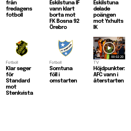
från
Eskilstuna IF
Eskilstuna
fredagens
vann klart
delade
fotboll
borta mot
poängen
FK Bosna 92
mot Yxhults
Örebro
IK
00:02:20
Fotboll
Fotboll
TV
Klar seger
Somtuna
Höjdpunkter:
för
föll i
AFC vann i
Standard
omstarten
återstarten
mot
Stenkvista