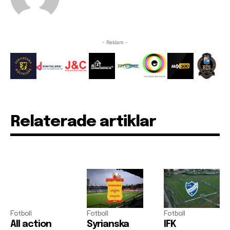
- Reklam -
Relaterade artiklar
Fotboll
Fotboll
Fotboll
All action
Syrianska
IFK