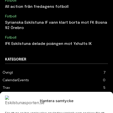
Fotboll
All action från fredagens fotboll
Fotboll
Syrianska Eskilstuna IF vann klart borta mot FK Bosna
92 Örebro
Fotboll
IFK Eskilstuna delade poängen mot Yxhults IK
KATEGORIER
Övrigt
7
CalendarEvents
0
Trav
5
TV
179
Hantera samtycke
Samhällsprojekt
2
Speedway
219