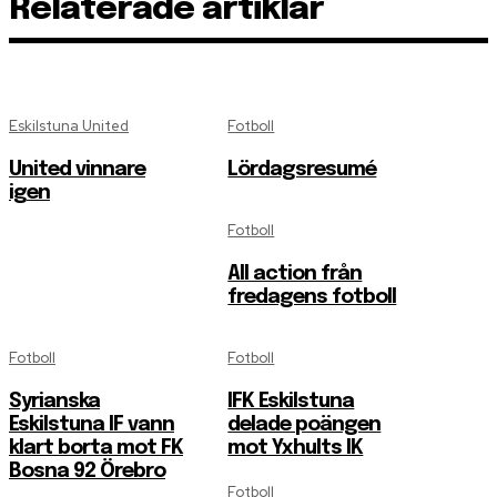
Relaterade artiklar
Eskilstuna United
Fotboll
United vinnare
Lördagsresumé
igen
Fotboll
All action från
fredagens fotboll
Fotboll
Fotboll
Syrianska
IFK Eskilstuna
Eskilstuna IF vann
delade poängen
klart borta mot FK
mot Yxhults IK
Bosna 92 Örebro
Fotboll