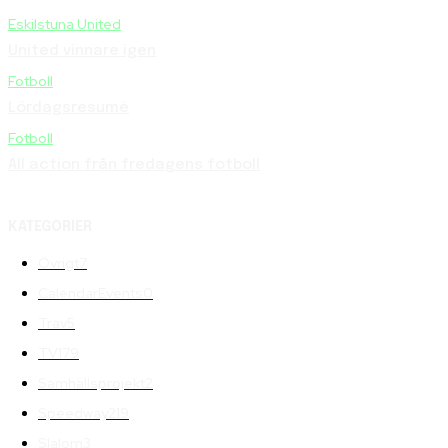
Eskilstuna United
United vinnare igen
Fotboll
Lördagsresumé
Fotboll
All action från fredagens fotboll
KATEGORIER
Övrigt
7
CalendarEvents
0
Trav
5
TV
179
Samhällsprojekt
2
Speedway
219
Slalom
3