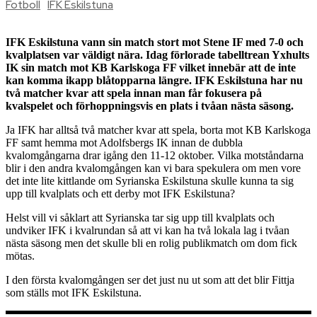
Fotboll
IFK Eskilstuna
IFK Eskilstuna vann sin match stort mot Stene IF med 7-0 och
kvalplatsen var väldigt nära. Idag förlorade tabelltrean Yxhults
IK sin match mot KB Karlskoga FF vilket innebär att de inte
kan komma ikapp blåtopparna längre. IFK Eskilstuna har nu
två matcher kvar att spela innan man får fokusera på
kvalspelet och förhoppningsvis en plats i tvåan nästa säsong.
Ja IFK har alltså två matcher kvar att spela, borta mot KB Karlskoga
FF samt hemma mot Adolfsbergs IK innan de dubbla
kvalomgångarna drar igång den 11-12 oktober. Vilka motståndarna
blir i den andra kvalomgången kan vi bara spekulera om men vore
det inte lite kittlande om Syrianska Eskilstuna skulle kunna ta sig
upp till kvalplats och ett derby mot IFK Eskilstuna?
Helst vill vi såklart att Syrianska tar sig upp till kvalplats och
undviker IFK i kvalrundan så att vi kan ha två lokala lag i tvåan
nästa säsong men det skulle bli en rolig publikmatch om dom fick
mötas.
I den första kvalomgången ser det just nu ut som att det blir Fittja
som ställs mot IFK Eskilstuna.