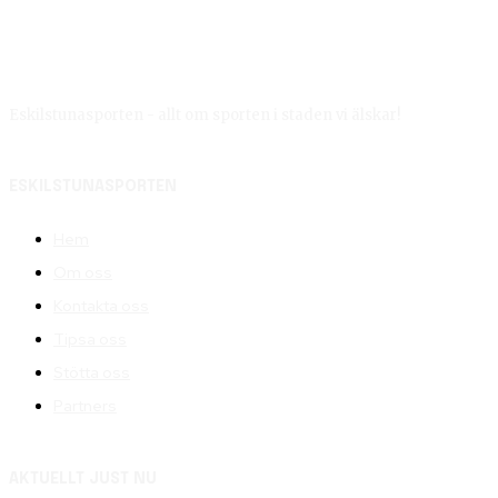
Eskilstunasporten - allt om sporten i staden vi älskar!
ESKILSTUNASPORTEN
Hem
Om oss
Kontakta oss
Tipsa oss
Stötta oss
Partners
AKTUELLT JUST NU