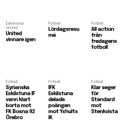
Eskilstuna
Fotboll
Fotboll
United
Lördagsresu
All action
United
mé
från
vinnare igen
fredagens
fotboll
Fotboll
Fotboll
Fotboll
Syrianska
IFK
Klar seger
Eskilstuna IF
Eskilstuna
för
vann klart
delade
Standard
borta mot
poängen
mot
FK Bosna 92
mot Yxhults
Stenkvista
Örebro
IK