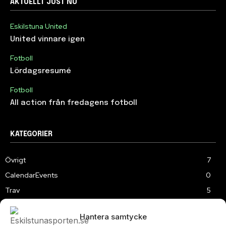
AKTUELLT JUST NU
Eskilstuna United
United vinnare igen
Fotboll
Lördagsresumé
Fotboll
All action från fredagens fotboll
KATEGORIER
Övrigt
7
CalendarEvents
0
Trav
5
TV
179
Hantera samtycke
Samhällsprojekt
2