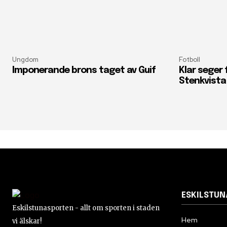
Ungdom
Fotboll
Imponerande brons taget av Guif
Klar seger
Stenkvista
ESKILSTU
Eskilstunasporten - allt om sporten i staden
Hem
vi älskar!