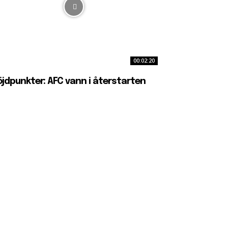
00:02:20
jdpunkter: AFC vann i återstarten