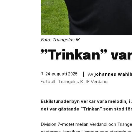
Foto: Triangelns IK
”Trinkan” va
Av
Johannes Wahl
24 augusti 2025
Fotboll
Triangelns IK
IF Verdandi
Eskilstunaderbyn verkar vara melodin, i 
det var gästande ”Trinkan” som stod för 
Division 7-mötet mellan Verdandi och Triangel
gästernas Jonathan Hammar som startade mål