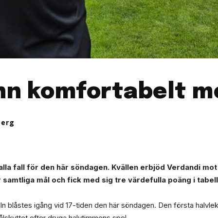
nn komfortabelt m
berg
alla fall för den här söndagen. Kvällen erbjöd Verdandi mot
samtliga mål och fick med sig tre värdefulla poäng i tabel
n blåstes igång vid 17-tiden den här söndagen. Den första halvlek
skyttet efter dryga halvtimmens spel.