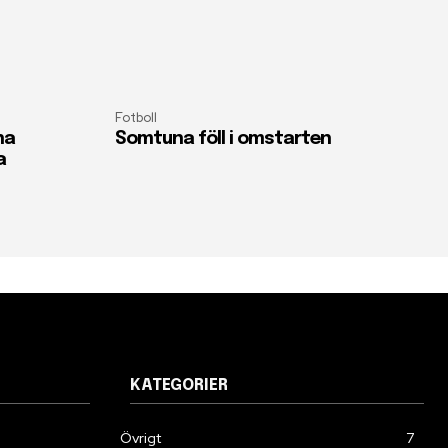
Fotboll
na
Somtuna föll i omstarten
a
KATEGORIER
Övrigt
7