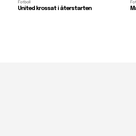
Fotboll
Fot
United krossat i återstarten
Må