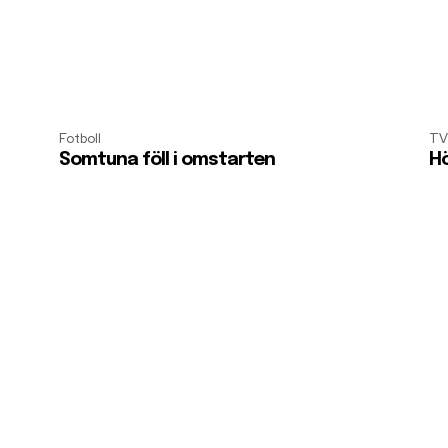
Fotboll
TV
Somtuna föll i omstarten
Hö