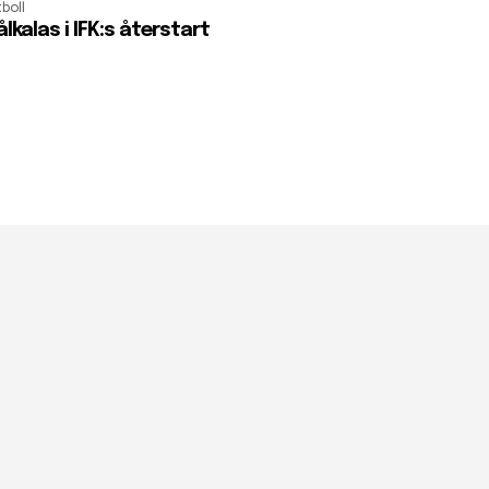
boll
lkalas i IFK:s återstart