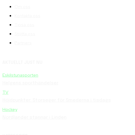
Om oss
Kontakta oss
Tipsa oss
Stötta oss
Partners
AKTUELLT JUST NU
Eskilstunasporten
Helgens sporthändelser
TV
Höjdpunkter: Storseger för Smederna i tisdags
Hockey
Nordlander stannar i Linden