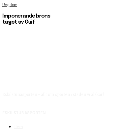
Ungdom
Imponerande brons
taget av Guif
Eskilstunasporten - allt om sporten i staden vi älskar!
ESKILSTUNASPORTEN
Hem