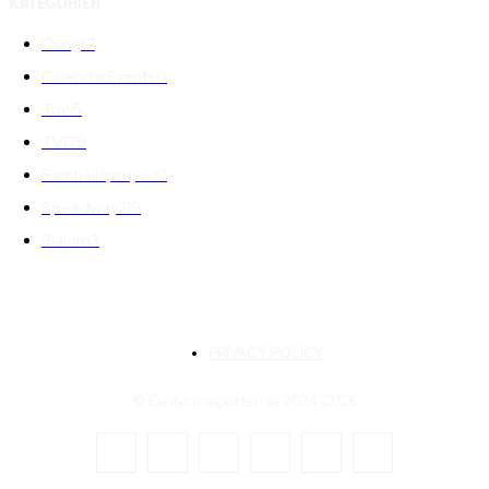
KATEGORIER
Övrigt
7
CalendarEvents
0
Trav
5
TV
179
Samhällsprojekt
2
Speedway
219
Slalom
3
PRIVACY POLICY
© Eskilstunasporten.se 2024-2026