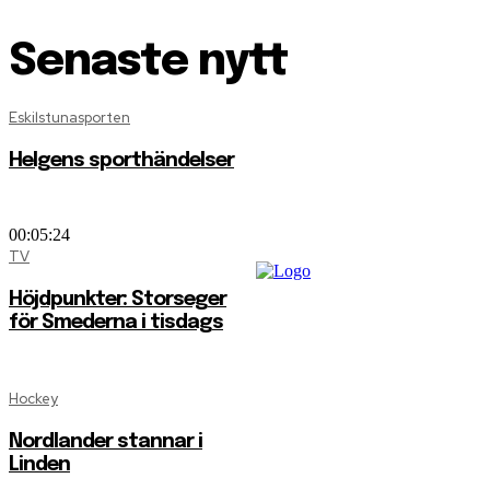
Senaste nytt
Eskilstunasporten
Helgens sporthändelser
00:05:24
TV
Höjdpunkter: Storseger
för Smederna i tisdags
Hockey
Nordlander stannar i
Linden