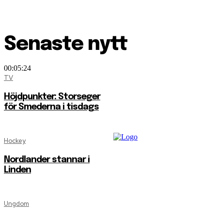
Senaste nytt
00:05:24
TV
Höjdpunkter: Storseger
för Smederna i tisdags
Hockey
Nordlander stannar i
Linden
Ungdom