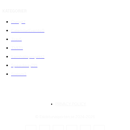
KATEGORIER
Övrigt
7
CalendarEvents
0
Trav
5
TV
179
Samhällsprojekt
2
Speedway
219
Slalom
3
PRIVACY POLICY
© Eskilstunasporten.se 2024-2026