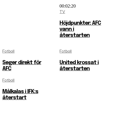
00:02:20
TV
Höjdpunkter: AFC
vann i
återstarten
Fotboll
Fotboll
Seger direkt för
United krossat i
AFC
återstarten
Fotboll
Målkalas i IFK:s
återstart