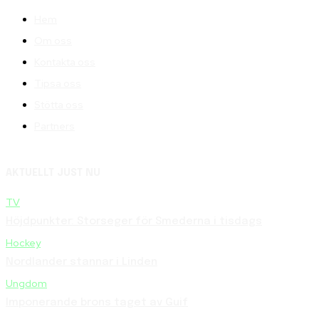
Hem
Om oss
Kontakta oss
Tipsa oss
Stötta oss
Partners
AKTUELLT JUST NU
TV
Höjdpunkter: Storseger för Smederna i tisdags
Hockey
Nordlander stannar i Linden
Ungdom
Imponerande brons taget av Guif