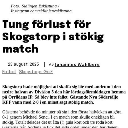
Foto: Sidlinjen Eskilstuna /
Instagram.com/sidlinjeneskilstuna
Tung förlust för
Skogstorp i stökig
match
Av
Johannes Wahlberg
23 augusti 2025
Fotboll
Skogstorps GoIF
Skogstorp hade möjlighet att skaffa sig lite med andrum i den
nedre halvan av Division 5 den här lördagsförmiddagen hemma
på Orrlidens IP. Så blev inte fallet. Gästande Nya Södertälje
KFF vann med 2-0 i en minst sagt stökig match.
Gästerna behövde tio minuter på sig i den första halvleken att göra
0-1 genom Michael Senci. I en match som skulle onekligen bli
stökig. Totalt delades det ut åtta (!) gula kort och tre röda kort.
Gästerna från Södertälje fick det sista ordet under den här dagen.