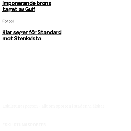
Imponerande brons
taget av Guif
Fotboll
Klar seger för Standard
mot Stenkvista
Eskilstunasporten - allt om sporten i staden vi älskar!
ESKILSTUNASPORTEN