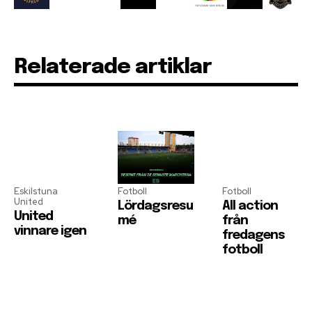
Relaterade artiklar
Eskilstuna
Fotboll
Fotboll
United
Lördagsresu
All action
United
mé
från
vinnare igen
fredagens
fotboll