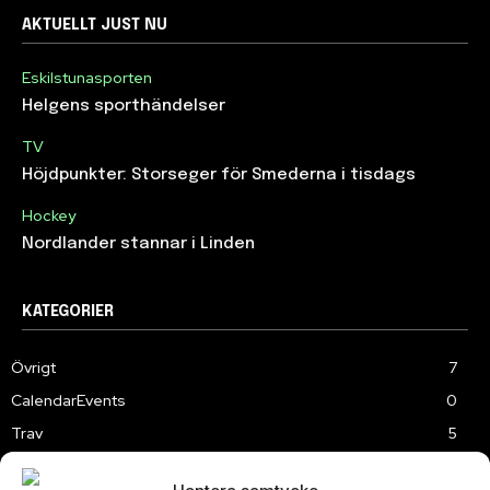
AKTUELLT JUST NU
Eskilstunasporten
Helgens sporthändelser
TV
Höjdpunkter: Storseger för Smederna i tisdags
Hockey
Nordlander stannar i Linden
KATEGORIER
Övrigt
7
CalendarEvents
0
Trav
5
TV
179