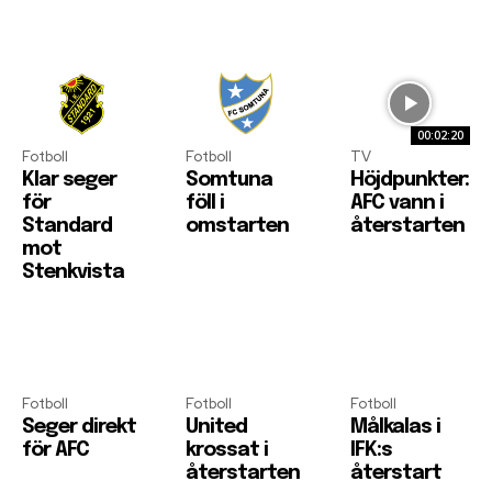
00:02:20
Fotboll
Fotboll
TV
Klar seger
Somtuna
Höjdpunkter:
för
föll i
AFC vann i
Standard
omstarten
återstarten
mot
Stenkvista
Fotboll
Fotboll
Fotboll
Seger direkt
United
Målkalas i
för AFC
krossat i
IFK:s
återstarten
återstart