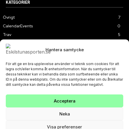
KATEGORIER
Övrigt
7
CalendarEvents
0
Trav
5
TV
179
Hantera samtycke
Samhällsprojekt
2
Speedway
219
För att ge en bra upplevelse använder vi teknik som cookies för att
Slalom
3
lagra och/eller komma åt enhetsinformation. När du samtycker till
dessa tekniker kan vi behandla data som surfbeteende eller unika
ID:n på denna webbplats. Om du inte samtycker eller om du återkallar
ditt samtycke kan detta påverka vissa funktioner negativt.
Acceptera
PRIVACY POLICY
© Eskilstunasporten.se 2024-2026
Neka
Visa preferenser