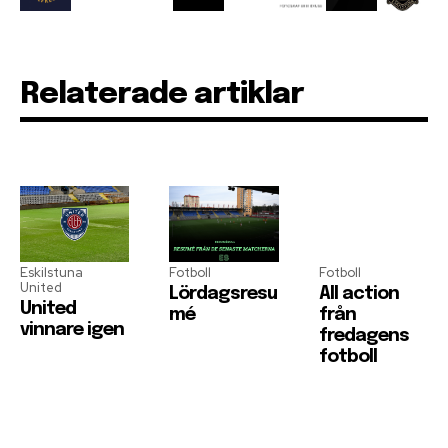
Relaterade artiklar
Eskilstuna
Fotboll
Fotboll
United
Lördagsresu
All action
United
mé
från
vinnare igen
fredagens
fotboll