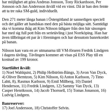
har möjlighet att göra Andreas Jonsson, Tony Rickardsson, Per
Jonsson och Jan Andersson ikväll vid en vinst. Då är han den femte
att ta tre raka SM-guld, individuellt.
Den 271 meter långa banan i Östergötland är sannerligen speciell
och det gäller att handskas med den på bästa möjliga sätt. Samtidigt
ska vi komma ihåg att Kim Nilsson tidigare från den här säsongen
har med sig full pott från en serietävling i just Norrköping. Han har
även tillbringat ett par år i föreningen och har dessutom banrekordet
på banan.
Nilsson kan vara en av utmanarna till VM-föraren Fredrik Lindgren
i dagens tävling. Tävlingen kommer att visas på ESS Play till en
kostnad av 199 kronor.
Startfältet ikväll:
1) Noel Wahlquist, 2) Philip Hellström-Bängs, 3) Avon Van Dyck,
4) Oliver Berntzon, 5) Kim Nilsson, 6) Anton Karlsson, 7) Timo
Lahti, 8), Rasmus Karlsson, 9) Emil Millberg, 10) Daniel
Henderson, 11) Fredrik Lindgren, 12) Sammy Van Dyck, 13)
Casper Henriksson, 14) Jacob Thorssell, 15) Tomas Jonasson, 16)
Ludvig Lindgren.
Banreserver:
17) Joel Andersson, 18) Christoffer Selvin.