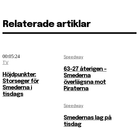
Relaterade artiklar
00:05:24
Speedway
TV
63-27 återigen –
Höjdpunkter:
Smederna
Storseger för
överlägsna mot
Smederna i
Piraterna
tisdags
Speedway
Smedernas lag på
tisdag