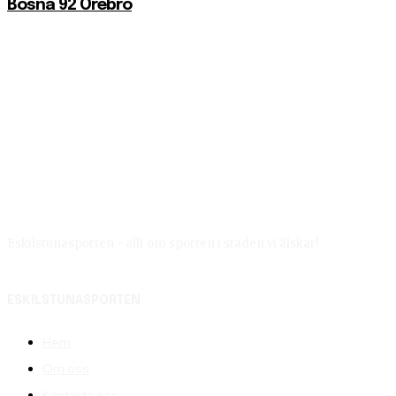
Bosna 92 Örebro
Eskilstunasporten - allt om sporten i staden vi älskar!
ESKILSTUNASPORTEN
Hem
Om oss
Kontakta oss