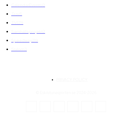
CalendarEvents
0
Trav
5
TV
179
Samhällsprojekt
2
Speedway
219
Slalom
3
PRIVACY POLICY
© Eskilstunasporten.se 2024-2026