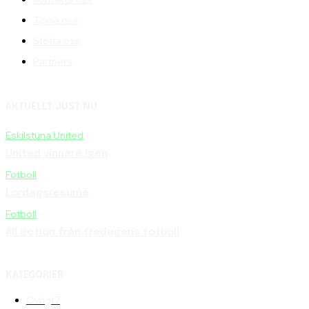
Tipsa oss
Stötta oss
Partners
AKTUELLT JUST NU
Eskilstuna United
United vinnare igen
Fotboll
Lördagsresumé
Fotboll
All action från fredagens fotboll
KATEGORIER
Övrigt
7