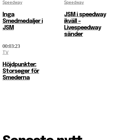
Speedway
Speedway
Inga
JSM i speedway
Smedmedaljer i
ikväll –
JSM
Livespeedway
sänder
00:03:23
TV
Höjdpunkter:
Storseger för
Smederna