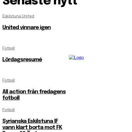
Senaste nytt
Eskilstuna United
United vinnare igen
Fotboll
Lördagsresumé
Fotboll
All action från fredagens
fotboll
Fotboll
Syrianska Eskilstuna IF
vann klart borta mot FK