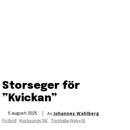
Storseger för
”Kvickan”
Av
Johannes Wahlberg
5 augusti 2025
Fotboll
Kvicksunds SK
Torshälla-Nyby IS