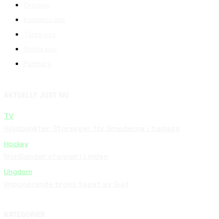
Om oss
Kontakta oss
Tipsa oss
Stötta oss
Partners
AKTUELLT JUST NU
TV
Höjdpunkter: Storseger för Smederna i tisdags
Hockey
Nordlander stannar i Linden
Ungdom
Imponerande brons taget av Guif
KATEGORIER