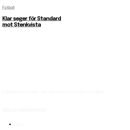
Fotboll
Klar seger för Standard
mot Stenkvista
Eskilstunasporten - allt om sporten i staden vi älskar!
ESKILSTUNASPORTEN
Hem