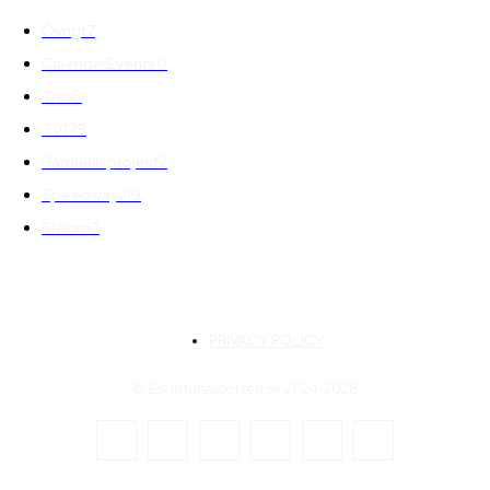
Övrigt
7
CalendarEvents
0
Trav
5
TV
179
Samhällsprojekt
2
Speedway
219
Slalom
3
PRIVACY POLICY
© Eskilstunasporten.se 2024-2026