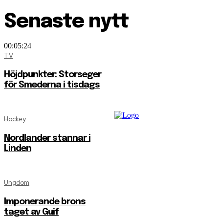
Senaste nytt
00:05:24
TV
Höjdpunkter: Storseger
för Smederna i tisdags
Hockey
Nordlander stannar i
Linden
Ungdom
Imponerande brons
taget av Guif