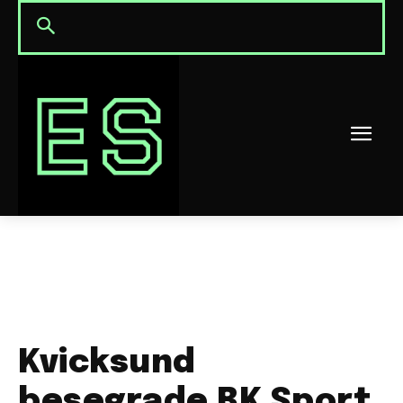
Kvicksund
besegrade BK Sport