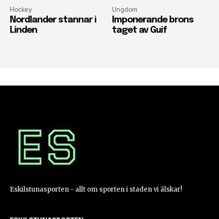
Hockey
Ungdom
Nordlander stannar i
Imponerande brons
Linden
taget av Guif
Eskilstunasporten - allt om sporten i staden vi älskar!