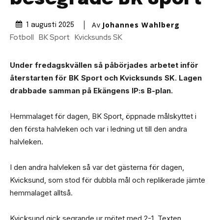
Av
Johannes Wahlberg
1 augusti 2025
Fotboll
BK Sport
Kvicksunds SK
Under fredagskvällen så påbörjades arbetet inför
återstarten för BK Sport och Kvicksunds SK. Lagen
drabbade samman på Ekängens IP:s B-plan.
Hemmalaget för dagen, BK Sport, öppnade målskyttet i
den första halvleken och var i ledning ut till den andra
halvleken.
I den andra halvleken så var det gästerna för dagen,
Kvicksund, som stod för dubbla mål och replikerade jämte
hemmalaget alltså.
Kvicksund gick segrande ur mötet med 2-1. Texten