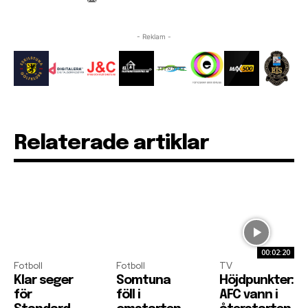
- Reklam -
Relaterade artiklar
00:02:20
Fotboll
Fotboll
TV
Klar seger
Somtuna
Höjdpunkter:
för
föll i
AFC vann i