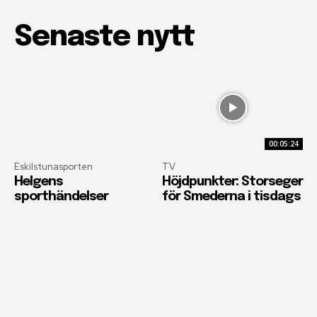
Senaste nytt
00:05:24
Eskilstunasporten
TV
Helgens
Höjdpunkter: Storseger
sporthändelser
för Smederna i tisdags