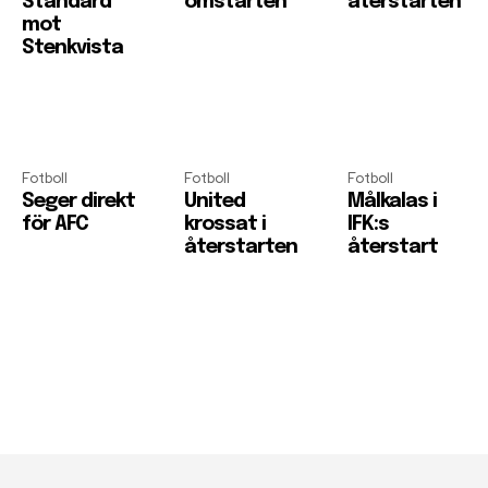
Standard
omstarten
återstarten
mot
Stenkvista
Fotboll
Fotboll
Fotboll
Seger direkt
United
Målkalas i
för AFC
krossat i
IFK:s
återstarten
återstart