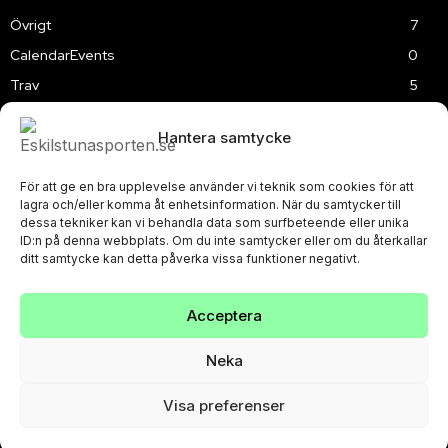
Övrigt
7
CalendarEvents
0
Trav
5
TV
179
Hantera samtycke
Samhällsprojekt
2
Speedway
219
För att ge en bra upplevelse använder vi teknik som cookies för att
Slalom
3
lagra och/eller komma åt enhetsinformation. När du samtycker till
dessa tekniker kan vi behandla data som surfbeteende eller unika
ID:n på denna webbplats. Om du inte samtycker eller om du återkallar
ditt samtycke kan detta påverka vissa funktioner negativt.
Acceptera
PRIVACY POLICY
© Eskilstunasporten.se 2024-2026
Neka
Visa preferenser