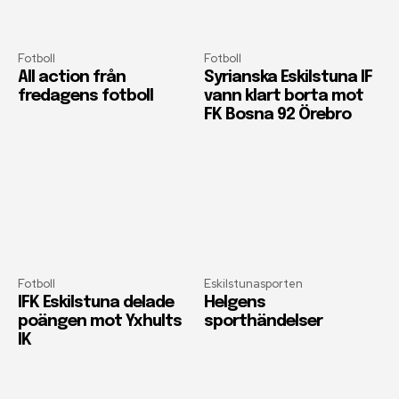
Fotboll
Fotboll
All action från
Syrianska Eskilstuna IF
fredagens fotboll
vann klart borta mot
FK Bosna 92 Örebro
Fotboll
Eskilstunasporten
IFK Eskilstuna delade
Helgens
poängen mot Yxhults
sporthändelser
IK