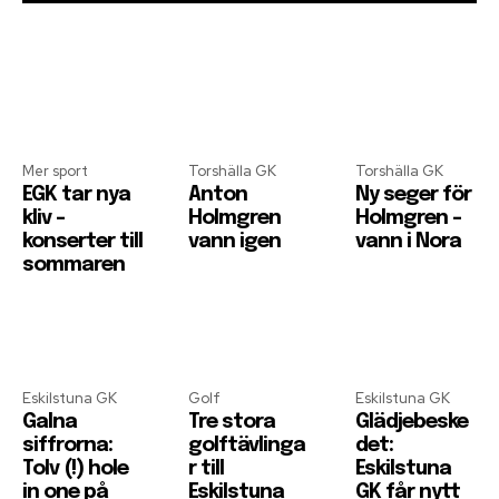
Mer sport
Torshälla GK
Torshälla GK
EGK tar nya
Anton
Ny seger för
kliv –
Holmgren
Holmgren –
konserter till
vann igen
vann i Nora
sommaren
Eskilstuna GK
Golf
Eskilstuna GK
Galna
Tre stora
Glädjebeske
siffrorna:
golftävlinga
det:
Tolv (!) hole
r till
Eskilstuna
in one på
Eskilstuna
GK får nytt