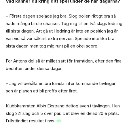
Vad känner du kring ditt spel under de här dagarna?
– Första dagen spelade jag bra. Slog bollen riktigt bra så
hade många birdie chanser. Tog mig till en två slags ledning
till sista dagen. Att gå ut i ledning är inte en position jag är
van vid så var såklart extra nervös. Spelade inte lika bra
sista dagen men tog mig runt på en okej score.
För Antons del så är målet satt för framtiden, efter den fina
bedriften under dessa dagar.
– Jag vill behålla en bra känsla inför kommande tävlingar
sen är planen att bli proffs efter året.
Klubbkamraten Albin Ekstrand deltog även i tävlingen. Han
slog 221 slag och 5 över par. Det blev en delad 20:e plats.
Fullständigt resultat finns
här
.