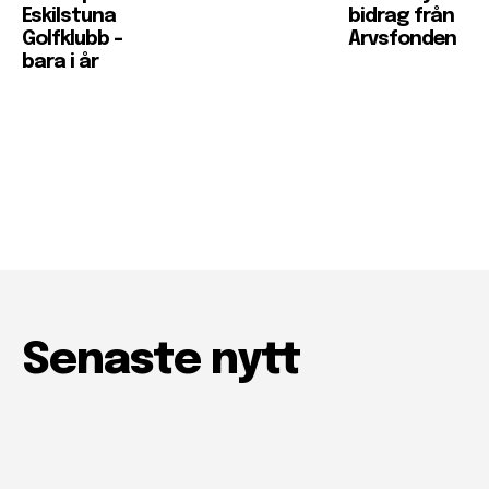
Eskilstuna
bidrag från
Golfklubb –
Arvsfonden
bara i år
Senaste nytt