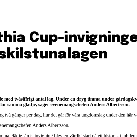
hia Cup-invigningen
Eskilstunalagen
e med tvåsiffrigt antal lag. Under en dryg timma under gårdagskv
delar samma glädje, säger evenemangschefen Anders Albertsson.
ng två gånger per dag, hur det går för våra ungdomslag under den här 
evenemangschefen Anders Albertsson.
mma glädje, årets invigning blev en värdig start på ett historiskt jubil