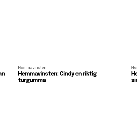
Hemmavinsten
He
an
Hemmavinsten: Cindy en riktig
He
turgumma
si