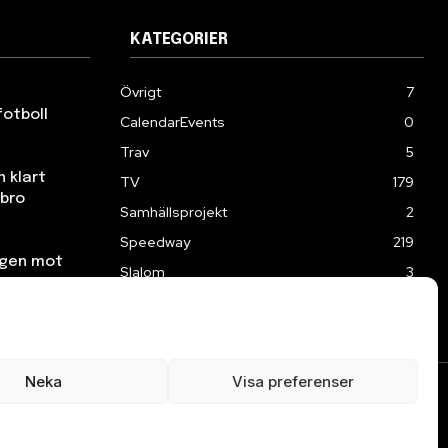
KATEGORIER
Övrigt
7
fotboll
CalendarEvents
0
Trav
5
n klart
TV
179
ebro
Samhällsprojekt
2
Speedway
219
ngen mot
Slalom
3
Neka
Visa preferenser