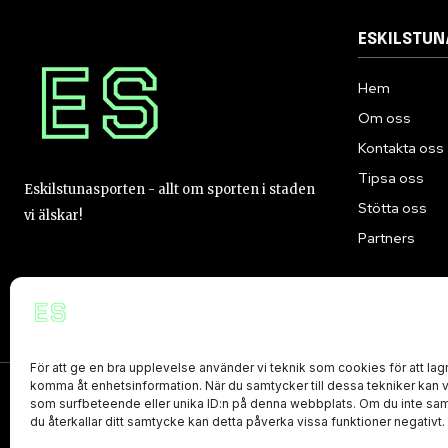
ESKILSTU
Hem
Om oss
Kontakta oss
Tipsa oss
Eskilstunasporten - allt om sporten i staden
Stötta oss
vi älskar!
Partners
För att ge en bra upplevelse använder vi teknik som cookies för att lagr
komma åt enhetsinformation. När du samtycker till dessa tekniker kan 
som surfbeteende eller unika ID:n på denna webbplats. Om du inte sam
PRIVACY POLICY
du återkallar ditt samtycke kan detta påverka vissa funktioner negativt.