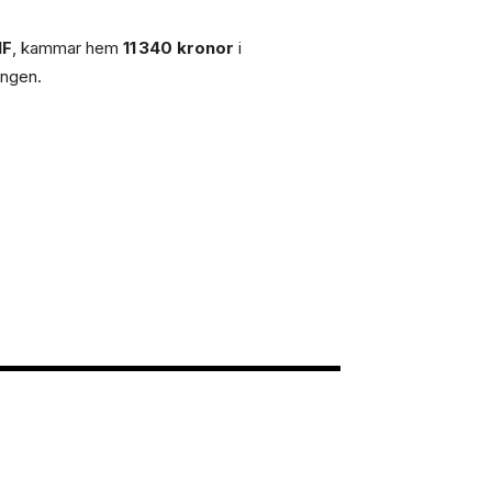
IF
, kammar hem
11 340 kronor
i
ingen.