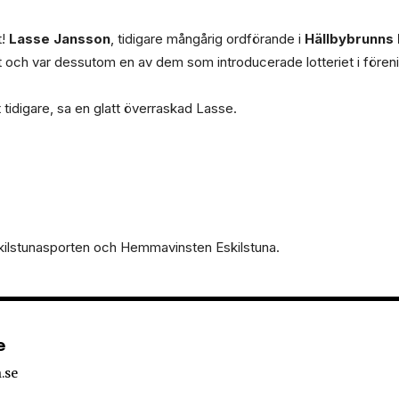
t!
Lasse Jansson
, tidigare mångårig ordförande i
Hällbybrunns 
 och var dessutom en av dem som introducerade lotteriet i fören
 tidigare, sa en glatt överraskad Lasse.
skilstunasporten och Hemmavinsten Eskilstuna.
e
.se