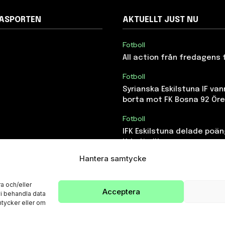
NASPORTEN
AKTUELLT JUST NU
Fotboll
All action från fredagens 
Fotboll
Syrianska Eskilstuna IF van
borta mot FK Bosna 92 Ör
Fotboll
IFK Eskilstuna delade poä
Yxhults IK
Hantera samtycke
a och/eller
Acceptera
vi behandla data
tycker eller om
© Eskilstunasporten.se 2024-2026