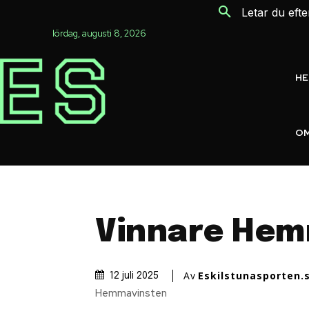
Letar du eft
lördag, augusti 8, 2026
H
OM
Vinnare Hem
Av
Eskilstunasporten.
12 juli 2025
Hemmavinsten