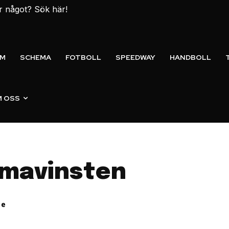
er något? Sök här!
EM
SCHEMA
FOTBOLL
SPEEDWAY
HANDBOLL
 OSS
mavinsten
se