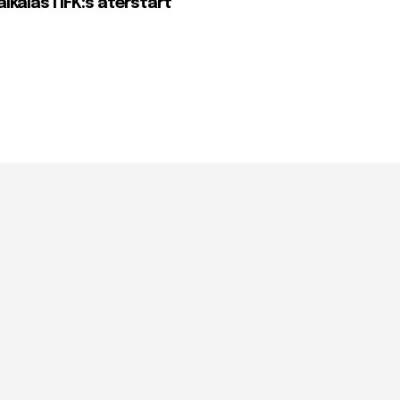
lkalas i IFK:s återstart