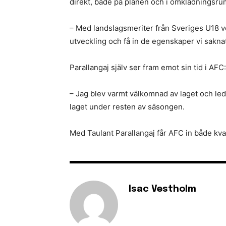
direkt, både på planen och i omklädningsrum
– Med landslagsmeriter från Sveriges U18 vet
utveckling och få in de egenskaper vi sakna
Parallangaj själv ser fram emot sin tid i AFC:
– Jag blev varmt välkomnad av laget och led
laget under resten av säsongen.
Med Taulant Parallangaj får AFC in både kval
Isac Vestholm