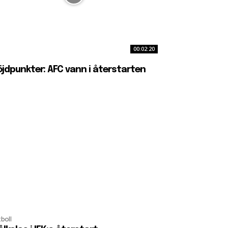
00:02:20
jdpunkter: AFC vann i återstarten
boll