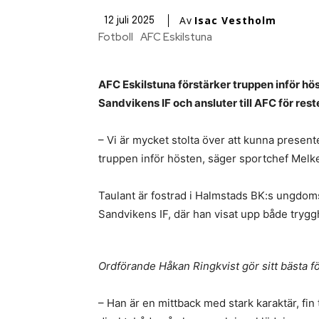
Av
Isac Vestholm
12 juli 2025
Fotboll
AFC Eskilstuna
AFC Eskilstuna förstärker truppen inför hös
Sandvikens IF och ansluter till AFC för re
– Vi är mycket stolta över att kunna presente
truppen inför hösten, säger sportchef Melke
Taulant är fostrad i Halmstads BK:s ungdom
Sandvikens IF, där han visat upp både trygg
Ordförande Håkan Ringkvist gör sitt bästa för
– Han är en mittback med stark karaktär, fi