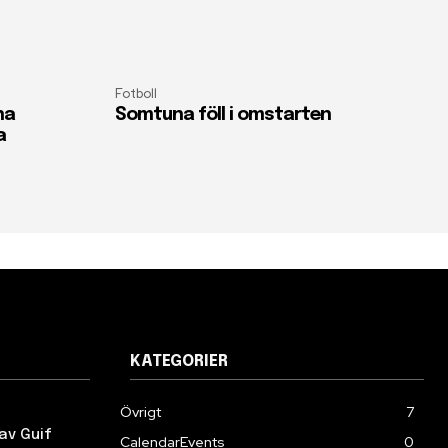
Fotboll
na
Somtuna föll i omstarten
a
KATEGORIER
Övrigt
7
av Guif
CalendarEvents
0