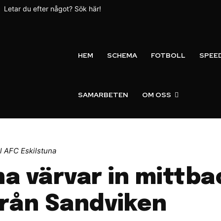
Letar du efter något? Sök här!
HEM
SCHEMA
FOTBOLL
SPEE
SAMARBETEN
OM OSS
ll AFC Eskilstuna
na värvar in mittb
från Sandviken