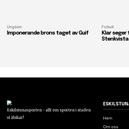
Ungdom
Fotboll
Imponerande brons taget av Guif
Klar seger
Stenkvista
ESKILSTU
Eskilstunasporten - allt om sporten i staden
vi älskar!
Hem
Om oss