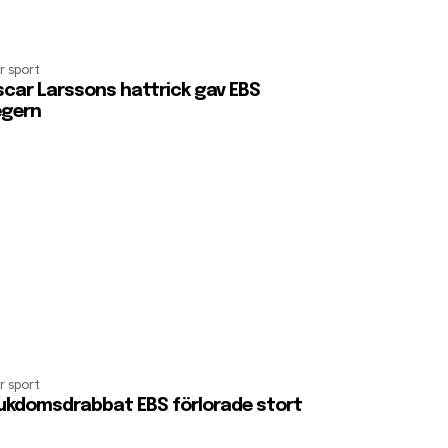
r sport
car Larssons hattrick gav EBS
egern
r sport
ukdomsdrabbat EBS förlorade stort