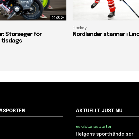
00:05:24
Hockey
r: Storseger för
Nordlander stannar i Lin
 tisdags
NASPORTEN
AKTUELLT JUST NU
Eskilstunasporten
Helgens sporthändelser