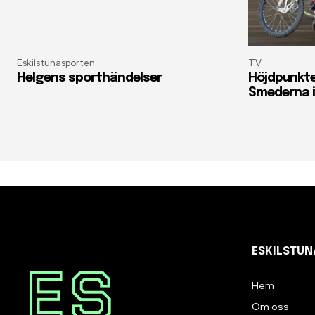
Eskilstunasporten
TV
Helgens sporthändelser
Höjdpunkte
Smederna i
ESKILSTU
Hem
Om oss