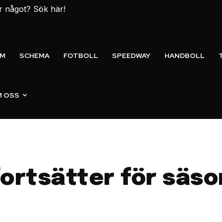
er något? Sök här!
EM
SCHEMA
FOTBOLL
SPEEDWAY
HANDBOLL
 OSS
ortsätter för säs