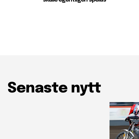
skulle egentligen spelas
Senaste nytt