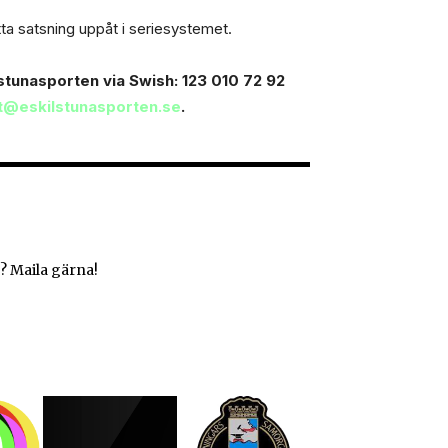
tta satsning uppåt i seriesystemet.
kilstunasporten via Swish: 123 010 72 92
t@eskilstunasporten.se
.
? Maila gärna!