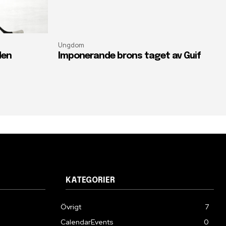
Ungdom
den
Imponerande brons taget av Guif
KATEGORIER
Övrigt
7
CalendarEvents
0