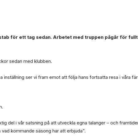
ab för ett tag sedan. Arbetet med truppen pågår för fullt 
 veckor sedan med klubben.
 inställning ser vi fram emot att följa hans fortsatta resa i våra fä
n.
iktig del i vår satsning på att utveckla egna talanger – och framtid
och vad kommande säsong har att erbjuda”.