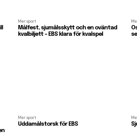
Mer sport
Me
ll
Målfest, sjumålsskytt och en oväntad
Os
kvalbiljett – EBS klara för kvalspel
s
Mer sport
Me
Uddamålstorsk för EBS
Sj
en