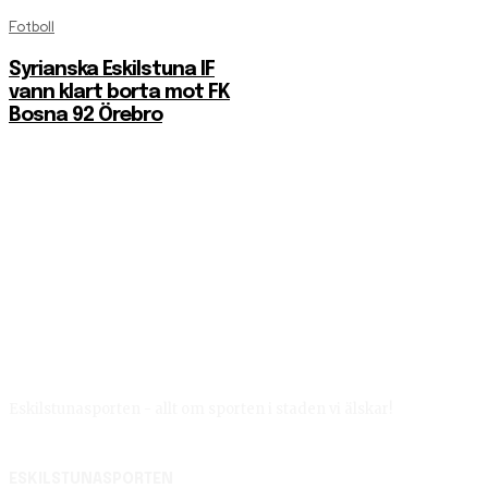
Fotboll
Syrianska Eskilstuna IF
vann klart borta mot FK
Bosna 92 Örebro
Eskilstunasporten - allt om sporten i staden vi älskar!
ESKILSTUNASPORTEN