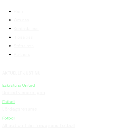
Hem
Om oss
Kontakta oss
Tipsa oss
Stötta oss
Partners
AKTUELLT JUST NU
Eskilstuna United
United vinnare igen
Fotboll
Lördagsresumé
Fotboll
All action från fredagens fotboll