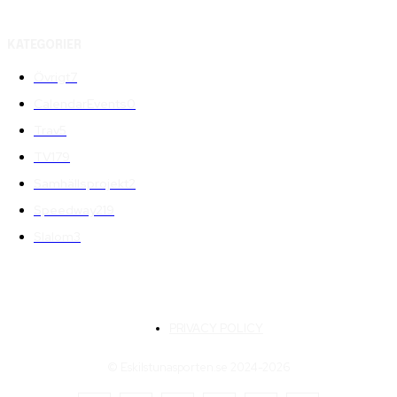
KATEGORIER
Övrigt
7
CalendarEvents
0
Trav
5
TV
179
Samhällsprojekt
2
Speedway
219
Slalom
3
PRIVACY POLICY
© Eskilstunasporten.se 2024-2026