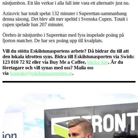
nästjumbon. Ett lån verkar i alla fall inte vara ett alternativ just nu.
Azizovic har totalt spelat 132 minuter i Superettan-sammanhang
denna säsong. Det blev allt mer speltid i Svenska Cupen. Totalt i
cupen spelade han 207 minuter.
Örebro är nästjumbo i Superettan med fyra inspelade poäng på
fjorton matcher. De har sex poäng upp till kvalplats.
Vill du stötta Eskilstunasportens arbete? Då bidrar du till att
den lokala idrotten syns. Bidra till Eskilstunasporten via Swish:
123 010 72 92 eller via Buy Me a Coffee,
klicka här
. Är du
företagare och vill synas med oss? Maila oss
via
kontakt@eskilstunasporten.se
.