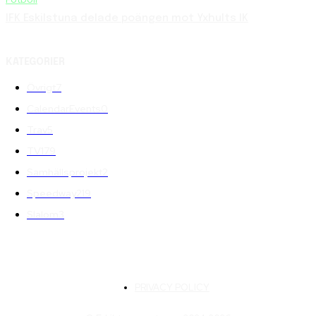
IFK Eskilstuna delade poängen mot Yxhults IK
KATEGORIER
Övrigt
7
CalendarEvents
0
Trav
5
TV
179
Samhällsprojekt
2
Speedway
219
Slalom
3
PRIVACY POLICY