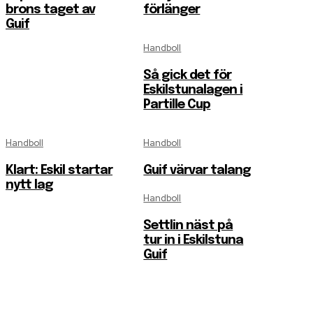
brons taget av
förlänger
Guif
Handboll
Så gick det för
Eskilstunalagen i
Partille Cup
Handboll
Handboll
Klart: Eskil startar
Guif värvar talang
nytt lag
Handboll
Settlin näst på
tur in i Eskilstuna
Guif