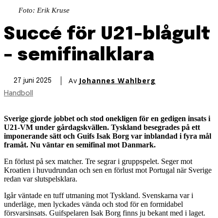
Foto: Erik Kruse
Succé för U21-blågult
– semifinalklara
Av
Johannes Wahlberg
27 juni 2025
Handboll
Sverige gjorde jobbet och stod onekligen för en gedigen insats i
U21-VM under gårdagskvällen. Tyskland besegrades på ett
imponerande sätt och Guifs Isak Borg var inblandad i fyra mål
framåt. Nu väntar en semifinal mot Danmark.
En förlust på sex matcher. Tre segrar i gruppspelet. Seger mot
Kroatien i huvudrundan och sen en förlust mot Portugal när Sverige
redan var slutspelsklara.
Igår väntade en tuff utmaning mot Tyskland. Svenskarna var i
underläge, men lyckades vända och stod för en formidabel
försvarsinsats. Guifspelaren Isak Borg finns ju bekant med i laget.