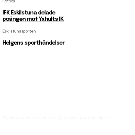
Fotboll
IFK Eskilstuna delade
poängen mot Yxhults IK
Eskilstunasporten
Helgens sporthändelser
Eskilstunasporten - allt om sporten i staden vi älskar!