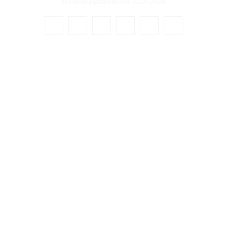
© Eskilstunasporten.se 2024-2026