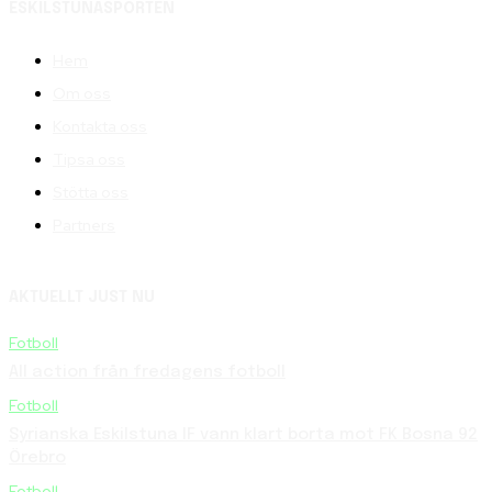
ESKILSTUNASPORTEN
Hem
Om oss
Kontakta oss
Tipsa oss
Stötta oss
Partners
AKTUELLT JUST NU
Fotboll
All action från fredagens fotboll
Fotboll
Syrianska Eskilstuna IF vann klart borta mot FK Bosna 92
Örebro
Fotboll