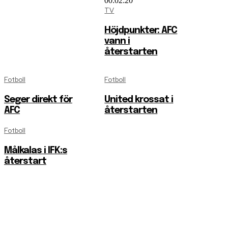
00:02:20
TV
Höjdpunkter: AFC
vann i
återstarten
Fotboll
Fotboll
Seger direkt för
United krossat i
AFC
återstarten
Fotboll
Målkalas i IFK:s
återstart