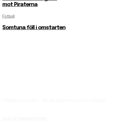
mot Piraterna
Fotboll
Somtuna föll i omstarten
Eskilstunasporten - allt om sporten i staden vi älskar!
ESKILSTUNASPORTEN