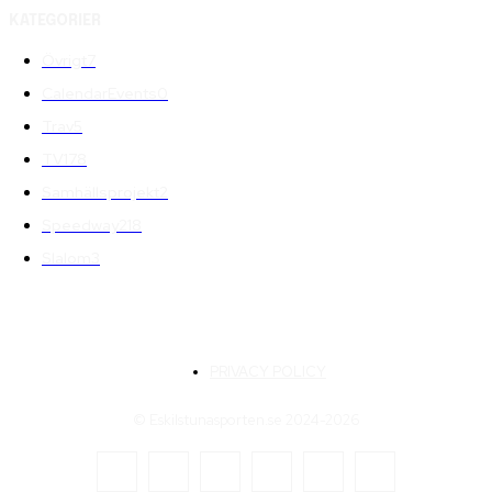
KATEGORIER
Övrigt
7
CalendarEvents
0
Trav
5
TV
178
Samhällsprojekt
2
Speedway
218
Slalom
3
PRIVACY POLICY
© Eskilstunasporten.se 2024-2026