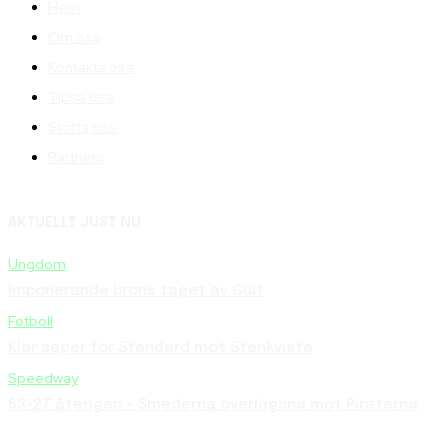
Hem
Om oss
Kontakta oss
Tipsa oss
Stötta oss
Partners
AKTUELLT JUST NU
Ungdom
Imponerande brons taget av Guif
Fotboll
Klar seger för Standard mot Stenkvista
Speedway
63-27 återigen – Smederna överlägsna mot Piraterna