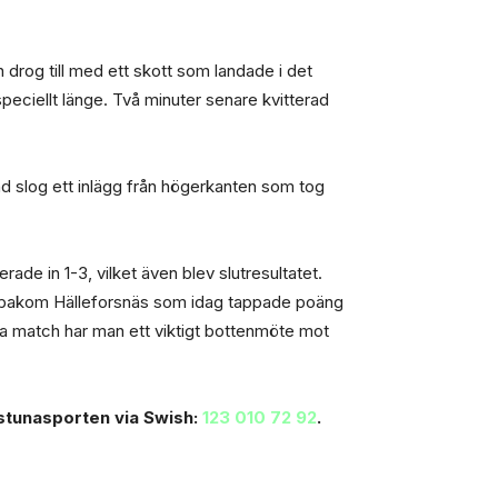
 drog till med ett skott som landade i det
speciellt länge. Två minuter senare kvitterad
d slog ett inlägg från högerkanten som tog
de in 1-3, vilket även blev slutresultatet.
ng bakom Hälleforsnäs som idag tappade poäng
sta match har man ett viktigt bottenmöte mot
ilstunasporten via Swish:
123 010 72 92
.