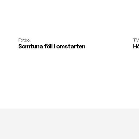
Fotboll
TV
Somtuna föll i omstarten
Hö