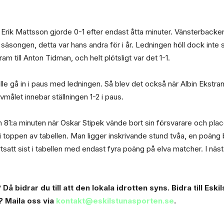
Erik Mattsson gjorde 0-1 efter endast åtta minuter. Vänsterbacken
 säsongen, detta var hans andra för i år. Ledningen höll dock inte 
 till Anton Tidman, och helt plötsligt var det 1-1.
e gå in i paus med ledningen. Så blev det också när Albin Ekstran
målet innebar ställningen 1-2 i paus.
1:a minuten när Oskar Stipek vände bort sin försvarare och placera
 i toppen av tabellen. Man ligger inskrivande stund tvåa, en poä
tsatt sist i tabellen med endast fyra poäng på elva matcher. I nä
Då bidrar du till att den lokala idrotten syns. Bidra till Esk
? Maila oss via
kontakt@eskilstunasporten.se
.