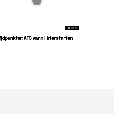
00:02:20
jdpunkter: AFC vann i återstarten