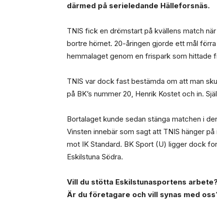
därmed på serieledande Hälleforsnäs.
TNIS fick en drömstart på kvällens match när 
bortre hörnet. 20-åringen gjorde ett mål förra
hemmalaget genom en frispark som hittade fram
TNIS var dock fast bestämda om att man skull
på BK’s nummer 20, Henrik Kostet och in. Själv
Bortalaget kunde sedan stänga matchen i den 8
Vinsten innebär som sagt att TNIS hänger på
mot IK Standard. BK Sport (U) ligger dock for
Eskilstuna Södra.
Vill du stötta Eskilstunasportens arbete? 
Är du företagare och vill synas med oss