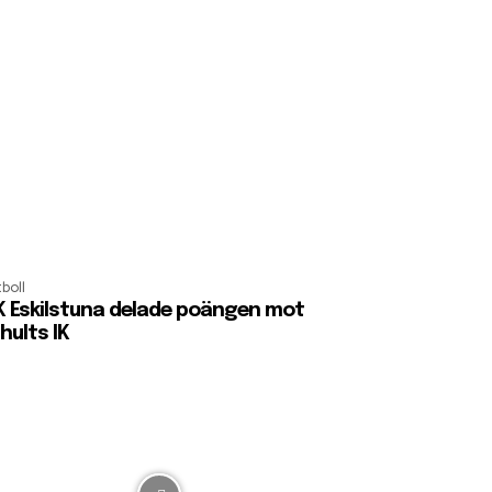
boll
K Eskilstuna delade poängen mot
hults IK