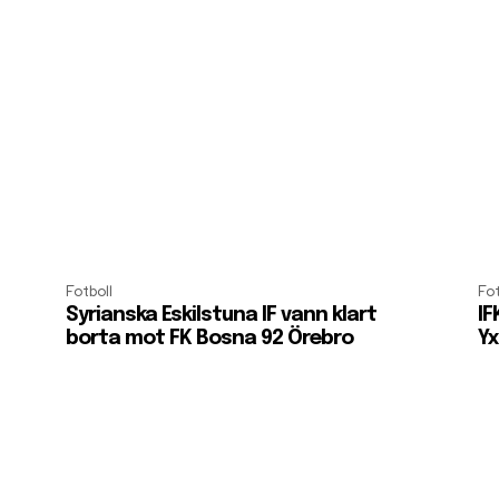
Fotboll
Fot
Syrianska Eskilstuna IF vann klart
IF
borta mot FK Bosna 92 Örebro
Yx