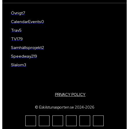
Övrigt
7
CalendarEvents
0
Trav
5
TV
179
Samhällsprojekt
2
Speedway
219
Slalom
3
PRIVACY POLICY
© Eskilstunasporten.se 2024-2026