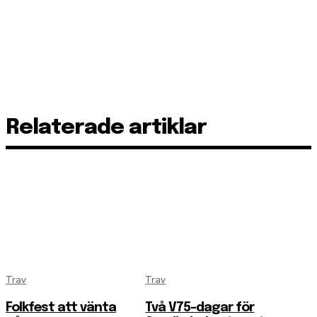
Relaterade artiklar
Trav
Trav
Folkfest att vänta
Två V75-dagar för