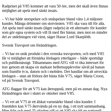
Radpriset på V85 kommer att vara 50 öre, men det skall även finnas
möjlighet att spela med sänkt insats.
– Vi har både storspelare och småspelare bland våra 1,4 miljoner
kunder. Många drömmer om storvinsten. V85 ska vara till för alla.
Att spela med sänkt insats (lägre radpris) är ett alternativ för kunder
som gör egna system och vill få med fler hästar, men mot en mindre
del av utdelningen vid vinst, säger Hasse Lord Skarplöth.
Svensk Travsport om förändringen.
– Vi har en unik produkt i den svenska travsporten, och med V85
får vi möjlighet att förstärka lördagen ytterligare – både sportsligt
och publikmässigt. Tillsammans med ATG vill vi öka intresset för
trav genom att skapa en starkare helhetsupplevelse såväl på banan
som framför tv:n, datorn och i mobilen. Det handlar om att utveckla
lördagen – utan att förlora det bästa från V75, säger Maria Croon,
vd på Svensk Travsport.
ATG flaggar för att V75 kan återuppstå, men på en annan dag. Nya
förändringen sker i slutet av oktober med V85.
– Vi vet att V75 är ett älskat varumärke bland våra kunder. I
framtiden kan V75 återvända på en ny dag, i ett nytt sammanhang.
Men från och med 25 oktober vill vi att V85 ska bli en nationell