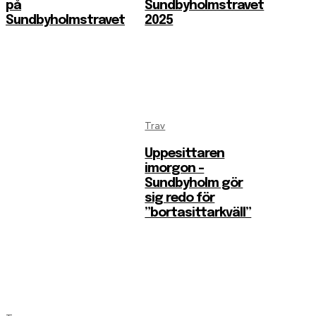
på
Sundbyholmstravet
Sundbyholmstravet
2025
Trav
Uppesittaren
imorgon –
Sundbyholm gör
sig redo för
”bortasittarkväll”