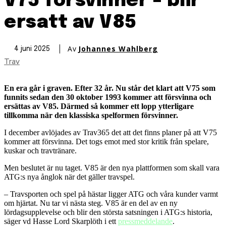
V75 försvinner – blir
ersatt av V85
Av
Johannes Wahlberg
4 juni 2025
Trav
En era går i graven. Efter 32 år. Nu står det klart att V75 som
funnits sedan den 30 oktober 1993 kommer att försvinna och
ersättas av V85. Därmed så kommer ett lopp ytterligare
tillkomma när den klassiska spelformen försvinner.
I december avlöjades av Trav365 det att det finns planer på att V75
kommer att försvinna. Det togs emot med stor kritik från spelare,
kuskar och travtränare.
Men beslutet är nu taget. V85 är den nya plattformen som skall vara
ATG:s nya ånglok när det gäller travspel.
– Travsporten och spel på hästar ligger ATG och våra kunder varmt
om hjärtat. Nu tar vi nästa steg. V85 är en del av en ny
lördagsupplevelse och blir den största satsningen i ATG:s historia,
säger vd Hasse Lord Skarplöth i ett
pressmeddelande
.