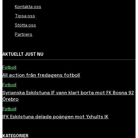
Kontakta oss
Tipsa oss
Stötta oss
Partners
AKTUELLT JUST NU
Fotboll
All action från fredagens fotboll
Fotboll
Syrianska Eskilstuna IF vann klart borta mot FK Bosna 92
Örebro
Fotboll
IFK Eskilstuna delade poängen mot Yxhults IK
KATEGORIER