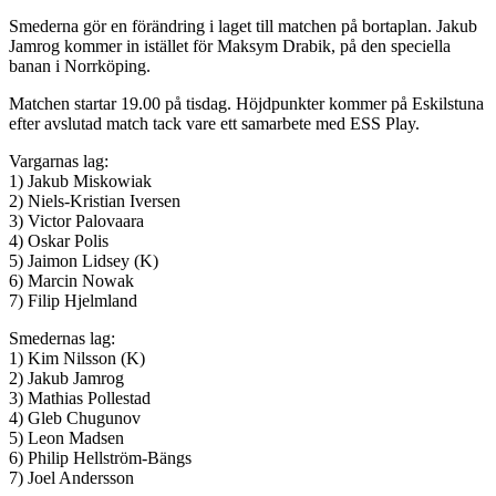
Smederna gör en förändring i laget till matchen på bortaplan. Jakub
Jamrog kommer in istället för Maksym Drabik, på den speciella
banan i Norrköping.
Matchen startar 19.00 på tisdag. Höjdpunkter kommer på Eskilstuna
efter avslutad match tack vare ett samarbete med ESS Play.
Vargarnas lag:
1) Jakub Miskowiak
2) Niels-Kristian Iversen
3) Victor Palovaara
4) Oskar Polis
5) Jaimon Lidsey (K)
6) Marcin Nowak
7) Filip Hjelmland
Smedernas lag:
1) Kim Nilsson (K)
2) Jakub Jamrog
3) Mathias Pollestad
4) Gleb Chugunov
5) Leon Madsen
6) Philip Hellström-Bängs
7) Joel Andersson