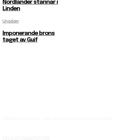
Nordlander stannar i
Linden
Ungdom
Imponerande brons
taget av Guif
Eskilstunasporten - allt om sporten i staden vi älskar!
ESKILSTUNASPORTEN