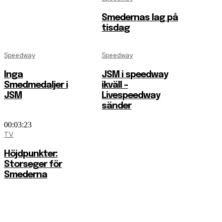
Smedernas lag på
tisdag
Speedway
Speedway
Inga
JSM i speedway
Smedmedaljer i
ikväll –
JSM
Livespeedway
sänder
00:03:23
TV
Höjdpunkter:
Storseger för
Smederna