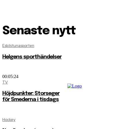
Senaste nytt
Eskilstunasporten
Helgens sporthändelser
00:05:24
TV
Höjdpunkter: Storseger
för Smederna i tisdags
Hockey