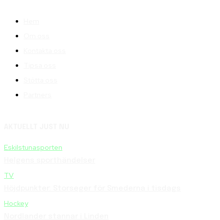
Hem
Om oss
Kontakta oss
Tipsa oss
Stötta oss
Partners
AKTUELLT JUST NU
Eskilstunasporten
Helgens sporthändelser
TV
Höjdpunkter: Storseger för Smederna i tisdags
Hockey
Nordlander stannar i Linden