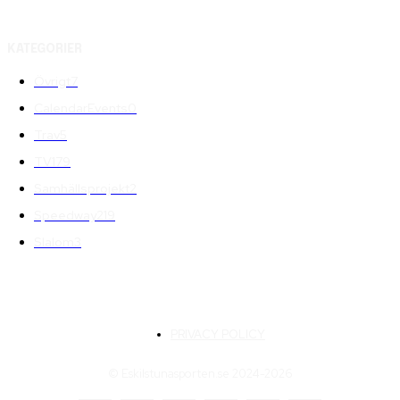
KATEGORIER
Övrigt
7
CalendarEvents
0
Trav
5
TV
179
Samhällsprojekt
2
Speedway
219
Slalom
3
PRIVACY POLICY
© Eskilstunasporten.se 2024-2026