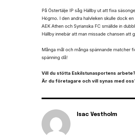
På Östertälje IP såg Hällby ut att fixa säsong
Högmo. I den andra halvleken skulle dock en 
AEK Athen och Syrianska FC smällde in dubbla 
Hällby innebär att man missade chansen att gå
Många mål och många spännande matcher fick
spänning då!
Vill du stötta Eskilstunasportens arbete? 
Är du företagare och vill synas med oss
Isac Vestholm