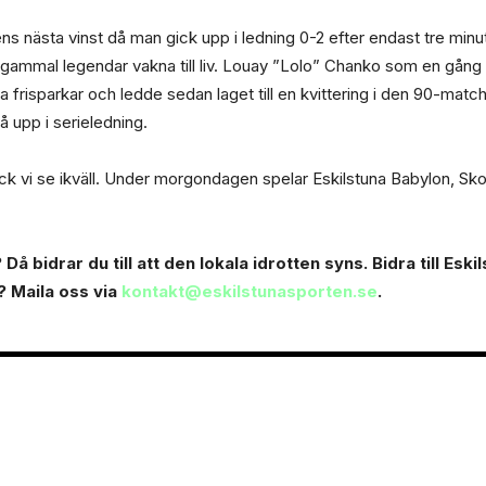
ens nästa vinst då man gick upp i ledning 0-2 efter endast tre minut
gammal legendar vakna till liv. Louay ”Lolo” Chanko som en gång
frisparkar och ledde sedan laget till en kvittering i den 90-match
 upp i serieledning.
 vi se ikväll. Under morgondagen spelar Eskilstuna Babylon, Sk
Då bidrar du till att den lokala idrotten syns. Bidra till Esk
? Maila oss via
kontakt@eskilstunasporten.se
.