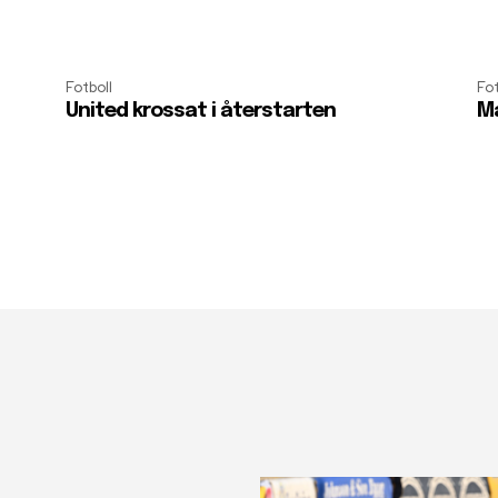
Fotboll
Fot
United krossat i återstarten
Må