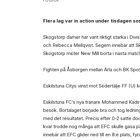
Flera lag var in action under tisdagen
Skogstorp damer har varit riktigt starka i Div
och Rebecca Mellqvist. Segern innebär att S
Skogstorp möter New Mill borta i nästa matc
Fighten på Åsborgen mellan Ärla och BK Spor
Eskilstuna Citys vinst mot Södertälje FF (U) k
Eskilstuna FC’s nya tränare Mohammed Kadirza
besök. Bortalaget började bra och tog ledning
med det resultatet. Precis efter 0-2 satte do
kvar trodde nog många att EFC skulle gasa på fö
innebär att EFC glider ned till en 8:e plats, f