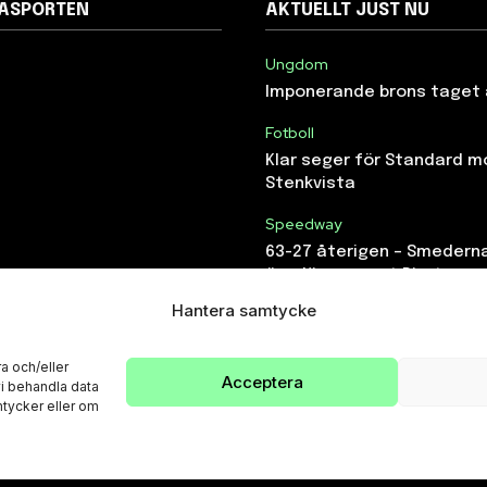
NASPORTEN
AKTUELLT JUST NU
Ungdom
Imponerande brons taget 
Fotboll
Klar seger för Standard m
Stenkvista
Speedway
63-27 återigen – Smedern
överlägsna mot Piraterna
Hantera samtycke
a och/eller
Acceptera
vi behandla data
tycker eller om
© Eskilstunasporten.se 2024-2026