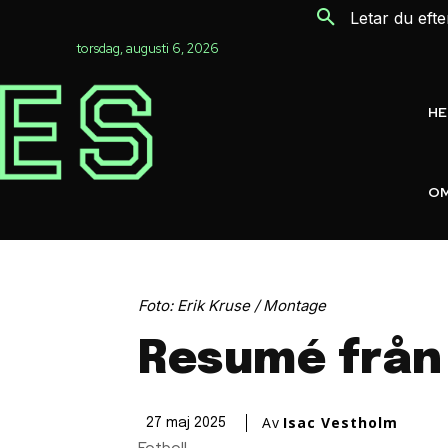
Letar du eft
torsdag, augusti 6, 2026
H
OM
Foto: Erik Kruse / Montage
Resumé från
Av
Isac Vestholm
27 maj 2025
Fotboll