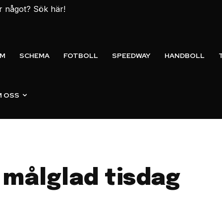
er något? Sök här!
EM
SCHEMA
FOTBOLL
SPEEDWAY
HANDBOLL
 OSS
 målglad tisdag