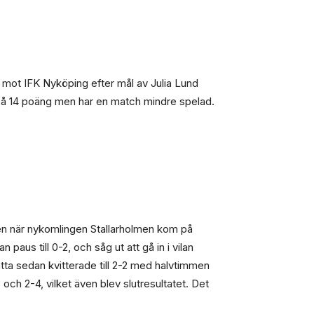
st mot IFK Nyköping efter mål av Julia Lund
 på 14 poäng men har en match mindre spelad.
gen när nykomlingen Stallarholmen kom på
us till 0-2, och såg ut att gå in i vilan
tta sedan kvitterade till 2-2 med halvtimmen
 och 2-4, vilket även blev slutresultatet. Det