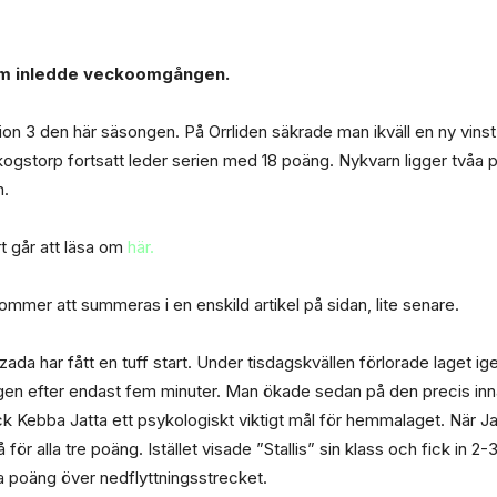
 som inledde veckoomgången.
ision 3 den här säsongen. På Orrliden säkrade man ikväll en ny vin
kogstorp fortsatt leder serien med 18 poäng. Nykvarn ligger tvåa
h.
t går att läsa om
här.
ommer att summeras i en enskild artikel på sidan, lite senare.
da har fått en tuff start. Under tisdagskvällen förlorade laget i
en efter endast fem minuter. Man ökade sedan på den precis innan pa
ck Kebba Jatta ett psykologiskt viktigt mål för hemmalaget. När Ja
r alla tre poäng. Istället visade ”Stallis” sin klass och fick in 2-3
yra poäng över nedflyttningsstrecket.