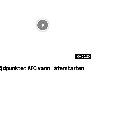
00:02:20
jdpunkter: AFC vann i återstarten