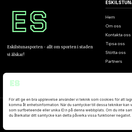
ESKILSTU
Hem
Om oss
Kontakta oss
Tipsa oss
Eskilstunasporten - allt om sporten i staden
Stötta oss
vi älskar!
Partners
För att ge en bra upplevelse använder vi teknik som cookies för att lagr
komma åt enhetsinformation. När du samtycker till dessa tekniker kan 
som surfbeteende eller unika ID:n på denna webbplats. Om du inte sam
PRIVACY POLICY
du återkallar ditt samtycke kan detta påverka vissa funktioner negativt.