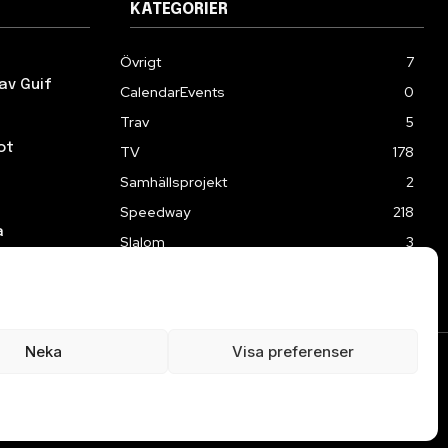
KATEGORIER
Övrigt
7
av Guif
CalendarEvents
0
Trav
5
ot
TV
178
Samhällsprojekt
2
Speedway
218
a
Slalom
3
Neka
Visa preferenser