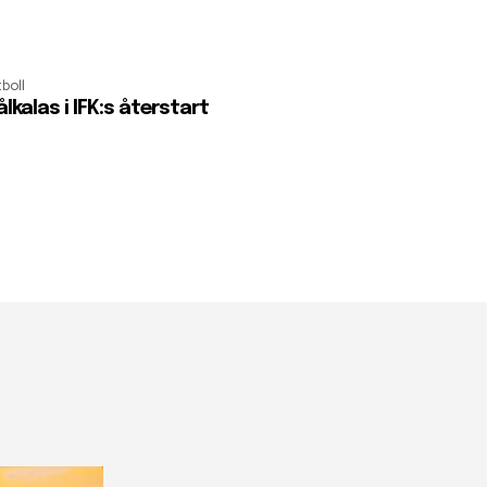
boll
lkalas i IFK:s återstart