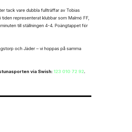
er tack vare dubbla fullträffar av Tobias
 i tiden representerat klubbar som Malmö FF,
minuten till ställningen 4-4. Poängtappet för
ogstorp och Jäder – vi hoppas på samma
ilstunasporten via Swish:
123 010 72 92
.