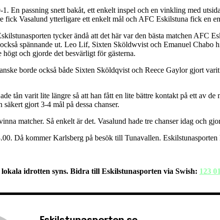
-1. En passning snett bakåt, ett enkelt inspel och en vinkling med uts
are fick Vasalund ytterligare ett enkelt mål och AFC Eskilstuna fick en 
kilstunasporten tycker ändå att det här var den bästa matchen AFC Eskilst
också spännande ut. Leo Lif, Sixten Sköldwvist och Emanuel Chabo hit
ögt och gjorde det besvärligt för gästerna.
ske borde också både Sixten Sköldqvist och Reece Gaylor gjort varit må
de tån varit lite längre så att han fått en lite bättre kontakt på ett av
n säkert gjort 3-4 mål på dessa chanser.
na matcher. Så enkelt är det. Vasalund hade tre chanser idag och gjo
3.00. Då kommer Karlsberg på besök till Tunavallen. Eskilstunasporten 
 lokala idrotten syns. Bidra till Eskilstunasporten via Swish:
123 0