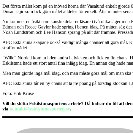
Det första målet kom på en inövad hörna där Vasalund enkelt gjorde 0
Dusan Jajic som fick göra målet alldeles för enkelt. Åtta minuter sen
Nu kommer en åsikt som kanske delar er läsare i två olika läger men Es
Edman och Reece Gaylor hade spring i benen idag. På mitten såg det 
Noah Lundström och Lee Hanson sprang på allt där framme. Pressade h
AFC Eskilstuna skapade också väldigt många chanser att göra mål. Kan
straffområdet.
”Wille” Nordell kom in i den andra halvleken och fick en fin chans. Ha
Eskilstuna hade ett stort antal fina inlägg idag. En annan dag hade ma
Men man gjorde inga mål idag, och man måste göra mål om man ska vin
AFC Eskilstuna får en ny chans att ta tre poäng på torsdag klockan 1
Foto: Erik Kruse
Vill du stötta Eskilstunasportens arbete? Då bidrar du till att den
via
kontakt@eskilstunasporten.se
.