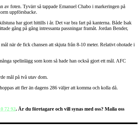
idan av foten. Tyvärr så tappade Emanuel Chabo i markeringen på
enorm uppförsbacke.
una har gjort hittills i år. Det var bra fart på kanterna. Både Isak
tade gång på gång intressanta passningar framåt. Jordan Bender,
l när de fick chansen att skjuta från 8-10 meter. Relativt ohotade i
 de många spelinlägg som kom så hade han också gjort ett mål. AFC
rde mål på två utav dom.
hoppas att fler än dagens 286 väljer att komma och kolla då.
10 72 92
. Är du företagare och vill synas med oss? Maila oss