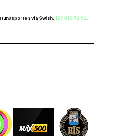
ilstunasporten via Swish:
123 010 72 92
.