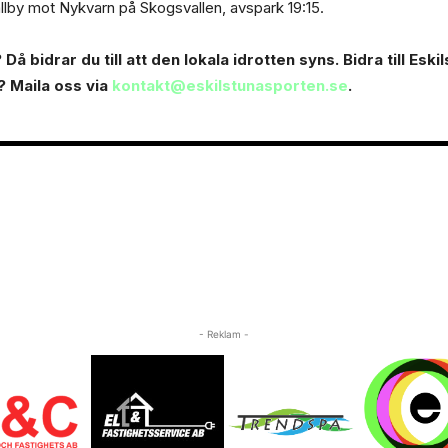
llby mot Nykvarn på Skogsvallen, avspark 19:15.
Då bidrar du till att den lokala idrotten syns. Bidra till Esk
? Maila oss via
kontakt@eskilstunasporten.se
.
- Reklam -