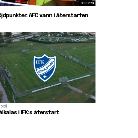
00:02:20
jdpunkter: AFC vann i återstarten
boll
lkalas i IFK:s återstart