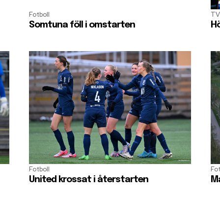
Fotboll
TV
Somtuna föll i omstarten
Hö
Fotboll
Fot
United krossat i återstarten
Må