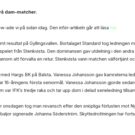
två dam-matcher.
-ade vi på sidan idag. Den inför-artikeln går att läsa
här.
ämt resultat på Gyllingsvallen. Bortalaget Standard tog ledninge
 i spelet från Stenkvista. Den dominansen gav utdelning i den and
a genom att förvalta en retur. Stenkvista vann matchen välförtjänt o
 med Hargs BK på Balsta. Vanessa Johansson gav kamraterna ledn
r 16-åringens första seniormål. Vanessa Johansson gjorde sedan si
 var IFK’s tredje raka och tar upp dom i delad serieledning tills
er onsdagen tog man revansch efter den snöpliga förlusten mot Ny
 baljor signerade Johanna Söderström. Skyttedrottningen har forts