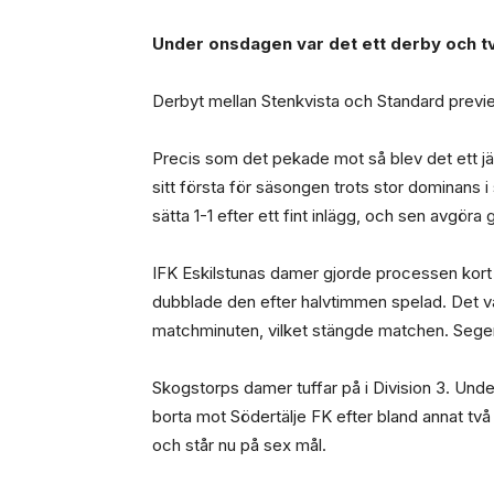
Under onsdagen var det ett derby och 
Derbyt mellan Stenkvista och Standard preview
Precis som det pekade mot så blev det ett j
sitt första för säsongen trots stor dominans
sätta 1-1 efter ett fint inlägg, och sen avgör
IFK Eskilstunas damer gjorde processen kort
dubblade den efter halvtimmen spelad. Det va
matchminuten, vilket stängde matchen. Segern
Skogstorps damer tuffar på i Division 3. Und
borta mot Södertälje FK efter bland annat två
och står nu på sex mål.