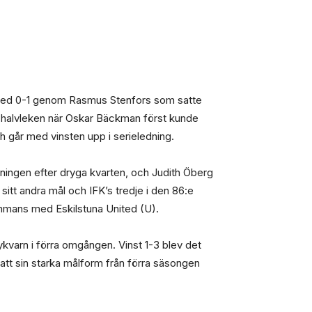
n med 0-1 genom Rasmus Stenfors som satte
ra halvleken när Oskar Bäckman först kunde
ch går med vinsten upp i serieledning.
ingen efter dryga kvarten, och Judith Öberg
tt andra mål och IFK’s tredje i den 86:e
ammans med Eskilstuna United (U).
kvarn i förra omgången. Vinst 1-3 blev det
att sin starka målform från förra säsongen