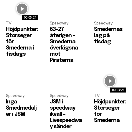
00:05:24
TV
Speedway
Speedway
Höjdpunkter:
63-27
Smedernas
Storseger
återigen –
lag på
för
Smederna
tisdag
Smederna i
överlägsna
tisdags
mot
Piraterna
00:03:23
Speedway
Speedway
TV
Inga
JSM i
Höjdpunkter:
Smedmedalj
speedway
Storseger
er i JSM
ikväll –
för
Livespeedwa
Smederna
y sänder