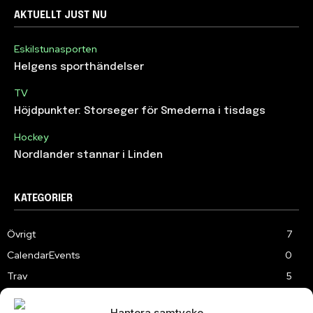
AKTUELLT JUST NU
Eskilstunasporten
Helgens sporthändelser
TV
Höjdpunkter: Storseger för Smederna i tisdags
Hockey
Nordlander stannar i Linden
KATEGORIER
Övrigt
7
CalendarEvents
0
Trav
5
TV
179
Hantera samtycke