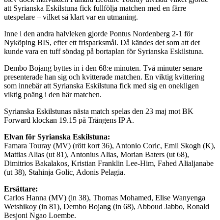
att Syrianska Eskilstuna fick fullfölja matchen med en färre
utespelare – vilket så klart var en utmaning.
Inne i den andra halvleken gjorde Pontus Nordenberg 2-1 för
Nyköping BIS, efter ett frisparksmål. Då kändes det som att det
kunde vara en tuff söndag på bortaplan för Syrianska Eskilstuna.
Dembo Bojang byttes in i den 68:e minuten. Två minuter senare
presenterade han sig och kvitterade matchen. En viktig kvittering
som innebär att Syrianska Eskilstuna fick med sig en onekligen
viktig poäng i den här matchen.
Syrianska Eskilstunas nästa match spelas den 23 maj mot BK
Forward klockan 19.15 på Trängens IP A.
Elvan för Syrianska Eskilstuna:
Famara Touray (MV) (rött kort 36), Antonio Coric, Emil Skogh (K),
Mattias Alias (ut 81), Antonius Alias, Morian Baters (ut 68),
Dimitrios Bakalakos, Kristian Franklin Lee-Him, Fahed Alialjanabe
(ut 38), Stahinja Golic, Adonis Pelagia.
Ersättare:
Carlos Hanna (MV) (in 38), Thomas Mohamed, Elise Wanyenga
Wetshikoy (in 81), Dembo Bojang (in 68), Abboud Jabbo, Ronald
Besjoni Ngao Loembe.