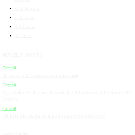
Kontakta oss
Tipsa oss
Stötta oss
Partners
AKTUELLT JUST NU
Fotboll
All action från fredagens fotboll
Fotboll
Syrianska Eskilstuna IF vann klart borta mot FK Bosna 92
Örebro
Fotboll
IFK Eskilstuna delade poängen mot Yxhults IK