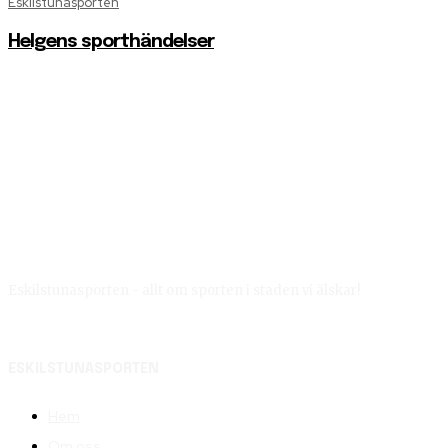
Eskilstunasporten
Helgens sporthändelser
Eskilstunasporten - allt om sporten i staden vi älskar!
ESKILSTUNASPORTEN
Hem
Om oss