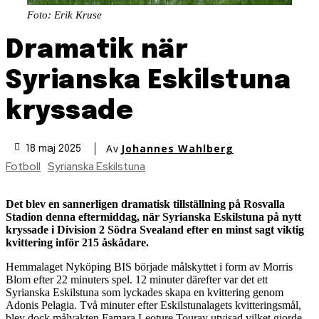
Foto: Erik Kruse
Dramatik när
Syrianska Eskilstuna
kryssade
Av
Johannes Wahlberg
18 maj 2025
Fotboll
Syrianska Eskilstuna
Det blev en sannerligen dramatisk tillställning på Rosvalla
Stadion denna eftermiddag, när Syrianska Eskilstuna på nytt
kryssade i Division 2 Södra Svealand efter en minst sagt viktig
kvittering inför 215 åskådare.
Hemmalaget Nyköping BIS började målskyttet i form av Morris
Blom efter 22 minuters spel. 12 minuter därefter var det ett
Syrianska Eskilstuna som lyckades skapa en kvittering genom
Adonis Pelagia. Två minuter efter Eskilstunalagets kvitteringsmål,
blev dock målvakten Famara Leoture Touray utvisad vilket gjorde