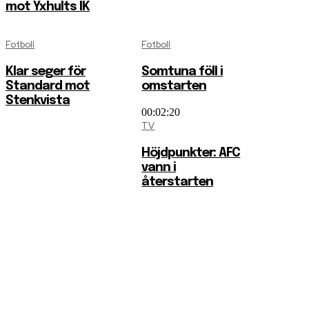
mot Yxhults IK
Fotboll
Fotboll
Klar seger för
Somtuna föll i
Standard mot
omstarten
Stenkvista
00:02:20
TV
Höjdpunkter: AFC
vann i
återstarten