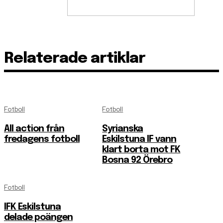
Relaterade artiklar
Fotboll
Fotboll
All action från
Syrianska
fredagens fotboll
Eskilstuna IF vann
klart borta mot FK
Bosna 92 Örebro
Fotboll
IFK Eskilstuna
delade poängen