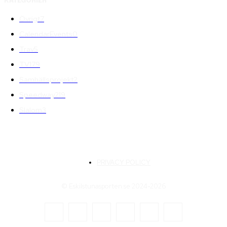
KATEGORIER
Övrigt
7
CalendarEvents
0
Trav
5
TV
179
Samhällsprojekt
2
Speedway
219
Slalom
3
PRIVACY POLICY
© Eskilstunasporten.se 2024-2026