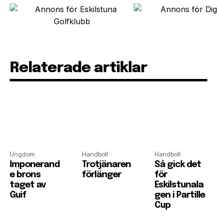
Relaterade artiklar
Ungdom
Handboll
Handboll
Imponerand
Trotjänaren
Så gick det
e brons
förlänger
för
taget av
Eskilstunala
Guif
gen i Partille
Cup