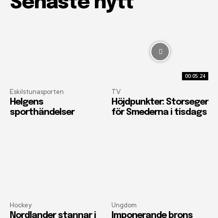
Senaste nytt
00:05:24
Eskilstunasporten
TV
Helgens
Höjdpunkter: Storseger
sporthändelser
för Smederna i tisdags
Hockey
Ungdom
Nordlander stannar i
Imponerande brons