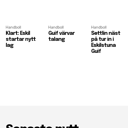
Handboll
Handboll
Handboll
Klart: Eskil
Guif värvar
Settlin näst
startar nytt
talang
på tur in i
lag
Eskilstuna
Guif