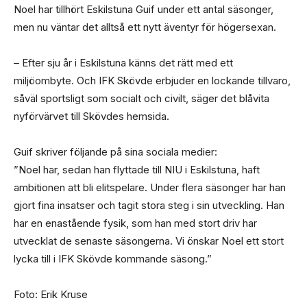
Noel har tillhört Eskilstuna Guif under ett antal säsonger,
men nu väntar det alltså ett nytt äventyr för högersexan.
– Efter sju år i Eskilstuna känns det rätt med ett
miljöombyte. Och IFK Skövde erbjuder en lockande tillvaro,
såväl sportsligt som socialt och civilt, säger det blåvita
nyförvärvet till Skövdes hemsida.
Guif skriver följande på sina sociala medier:
”Noel har, sedan han flyttade till NIU i Eskilstuna, haft
ambitionen att bli elitspelare. Under flera säsonger har han
gjort fina insatser och tagit stora steg i sin utveckling. Han
har en enastående fysik, som han med stort driv har
utvecklat de senaste säsongerna. Vi önskar Noel ett stort
lycka till i IFK Skövde kommande säsong.”
Foto: Erik Kruse