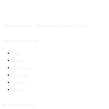
Eskilstunasporten - allt om sporten i staden vi älskar!
ESKILSTUNASPORTEN
Hem
Om oss
Kontakta oss
Tipsa oss
Stötta oss
Partners
AKTUELLT JUST NU