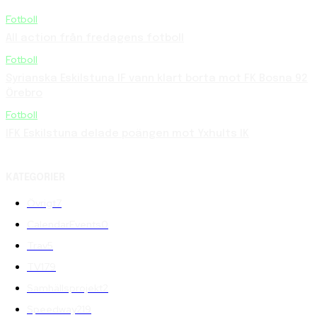
Fotboll
All action från fredagens fotboll
Fotboll
Syrianska Eskilstuna IF vann klart borta mot FK Bosna 92
Örebro
Fotboll
IFK Eskilstuna delade poängen mot Yxhults IK
KATEGORIER
Övrigt
7
CalendarEvents
0
Trav
5
TV
179
Samhällsprojekt
2
Speedway
219