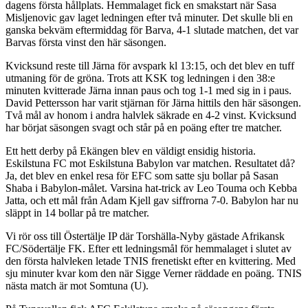
dagens första hållplats. Hemmalaget fick en smakstart när Sasa
Misljenovic gav laget ledningen efter två minuter. Det skulle bli en
ganska bekväm eftermiddag för Barva, 4-1 slutade matchen, det var
Barvas första vinst den här säsongen.
Kvicksund reste till Järna för avspark kl 13:15, och det blev en tuff
utmaning för de gröna. Trots att KSK tog ledningen i den 38:e
minuten kvitterade Järna innan paus och tog 1-1 med sig in i paus.
David Pettersson har varit stjärnan för Järna hittils den här säsongen.
Två mål av honom i andra halvlek säkrade en 4-2 vinst. Kvicksund
har börjat säsongen svagt och står på en poäng efter tre matcher.
Ett hett derby på Ekängen blev en väldigt ensidig historia.
Eskilstuna FC mot Eskilstuna Babylon var matchen. Resultatet då?
Ja, det blev en enkel resa för EFC som satte sju bollar på Sasan
Shaba i Babylon-målet. Varsina hat-trick av Leo Touma och Kebba
Jatta, och ett mål från Adam Kjell gav siffrorna 7-0. Babylon har nu
släppt in 14 bollar på tre matcher.
Vi rör oss till Östertälje IP där Torshälla-Nyby gästade Afrikansk
FC/Södertälje FK. Efter ett ledningsmål för hemmalaget i slutet av
den första halvleken letade TNIS frenetiskt efter en kvittering. Med
sju minuter kvar kom den när Sigge Verner räddade en poäng. TNIS
nästa match är mot Somtuna (U).