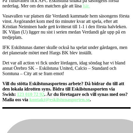
På Tunavallen fick AFC Eskilstuna smaka på säsongens första
nederlag. Mer om den matchen går att läsa
här.
Vasavallen var platsen där Verdandi kammade hem säsongens första
vinst. Avgörandet kom med tio minuter kvar att spela, efter att
Kristian Neiminen hade gett kvitterat till 1-1 i den första halvleken.
IK Viljan (U) ligger nu sist i serien medan Verdandi går upp på en
tredjeplats.
IFK Eskilstunas damer skulle också ha spelat under gårdagen, men
det planerade mötet med Hargs BK blev inställt.
Det var all action vi fick under lördagen, idag söndag har vi bland
annat Örebro SK – Eskilstuna United, Calcio – Standard och
Somtuna – City att se fram emot!
Vill du stötta Eskilstunasportens arbete? Då bidrar du till att
den lokala idrotten syns. Bidra till Eskilstunasporten via
Swish:
123 010 72 92
. Är du företagare och vill synas med oss?
Maila oss via
kontakt@eskilstunasporten.se
.