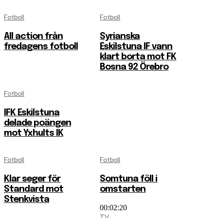
Fotboll
Fotboll
All action från
Syrianska
fredagens fotboll
Eskilstuna IF vann
klart borta mot FK
Bosna 92 Örebro
Fotboll
IFK Eskilstuna
delade poängen
mot Yxhults IK
Fotboll
Fotboll
Klar seger för
Somtuna föll i
Standard mot
omstarten
Stenkvista
00:02:20
TV