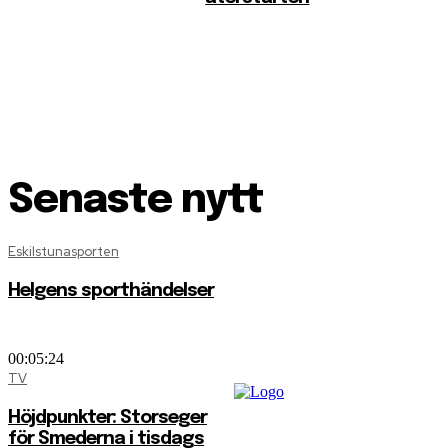
Senaste nytt
Eskilstunasporten
Helgens sporthändelser
00:05:24
TV
Höjdpunkter: Storseger
för Smederna i tisdags