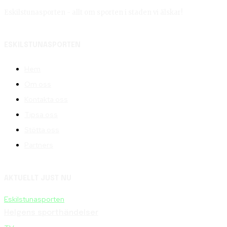
Eskilstunasporten - allt om sporten i staden vi älskar!
ESKILSTUNASPORTEN
Hem
Om oss
Kontakta oss
Tipsa oss
Stötta oss
Partners
AKTUELLT JUST NU
Eskilstunasporten
Helgens sporthändelser