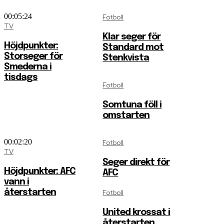
00:05:24
Fotboll
TV
Klar seger för
Höjdpunkter:
Standard mot
Storseger för
Stenkvista
Smederna i
tisdags
Fotboll
Somtuna föll i
omstarten
00:02:20
Fotboll
TV
Seger direkt för
Höjdpunkter: AFC
AFC
vann i
återstarten
Fotboll
United krossat i
återstarten