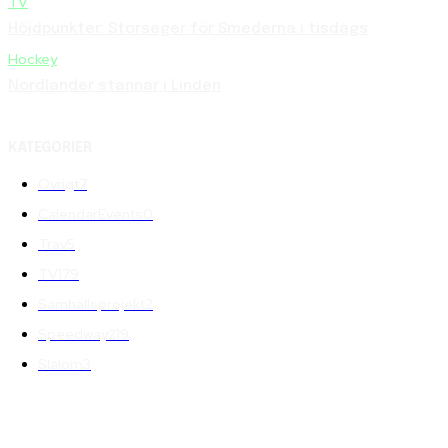
TV
Höjdpunkter: Storseger för Smederna i tisdags
Hockey
Nordlander stannar i Linden
KATEGORIER
Övrigt
7
CalendarEvents
0
Trav
5
TV
179
Samhällsprojekt
2
Speedway
219
Slalom
3