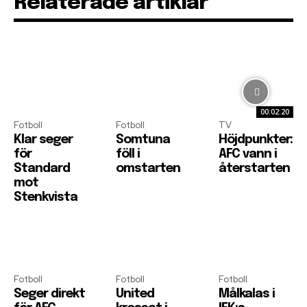
Relaterade artiklar
00:02:20
Fotboll
Fotboll
TV
Klar seger
Somtuna
Höjdpunkter:
för
föll i
AFC vann i
Standard
omstarten
återstarten
mot
Stenkvista
Fotboll
Fotboll
Fotboll
Seger direkt
United
Målkalas i