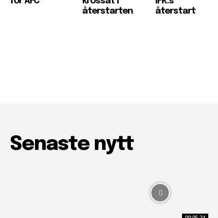
för AFC
krossat i
IFK:s
återstarten
återstart
Senaste nytt
00:05:24