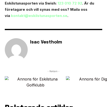
Eskilstunasporten via Swish:
123 010 72 92
. Är du
företagare och vill synas med oss? Maila oss
via
kontakt@eskilstunasporten.se
.
Isac Vestholm
- Reklam -