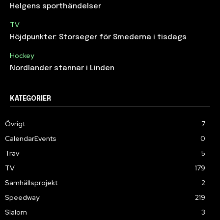
Helgens sporthändelser
TV
Höjdpunkter: Storseger för Smederna i tisdags
Hockey
Nordlander stannar i Linden
KATEGORIER
Övrigt
7
CalendarEvents
0
Trav
5
TV
179
Samhällsprojekt
2
Speedway
219
Slalom
3