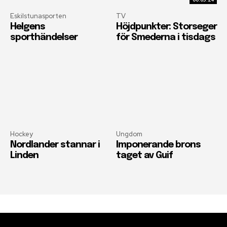
Eskilstunasporten
TV
Helgens
Höjdpunkter: Storseger
sporthändelser
för Smederna i tisdags
Hockey
Ungdom
Nordlander stannar i
Imponerande brons
Linden
taget av Guif