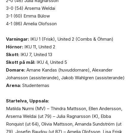
2-0 (46) Julia Ragnarsson
3-0 (54) Arsema Weldai
3-1 (60) Emma Bülow
4-1 (86) Amelia Olofsson
Varningar:
IKU 1 (Frisk), United 2 (Combs & Öhman)
Hörnor:
IKU 11, United 2
Skott:
IKU 7, United 13
Skott på mål:
IKU 4, United 5
Domare:
Amane Kandas (huvuddomare), Alexander
Johansson (assisterande), Jakob Wahlgren (assisterande)
Arena:
Studenternas
Startelva, Uppsala:
Matilda Nurmi (MV) – Thindra Mattsson, Ellen Andersson,
Arsema Weldai (ut 79) – Julia Ragnarsson (K), Ebba
Ronquist (ut 64), Olivia Mattsson, Amanda Sundström (ut
79), Josefin Baudou (ut 87) – Amelia Olofsson, Lisa Frisk