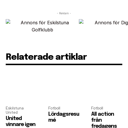
- Reklam -
Relaterade artiklar
Eskilstuna
Fotboll
Fotboll
United
Lördagsresu
All action
United
mé
från
vinnare igen
fredagens