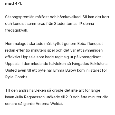
med 4-1.
Säsongspremiär, målfest och hörnkavalkad. Så kan det kort
och koncist summeras från Studenternas IP denna
fredagskväll.
Hemmalaget startade målskyttet genom Ebba Ronquist
redan efter tio minuters spel och det var ett synnerligen
effektivt Uppsala som hade tagit sig ut på konstgräset i
Uppsala. I den inledande halvleken så tvingades Eskilstuna
United även till ett byte när Emma Bülow kom in istället för
Rylie Combs.
Till den andra halvleken så dröjde det inte allt för länge
innan Julia Ragnarsson utökade till 2-0 och åtta minuter där
senare så gjorde Arsema Weldai.