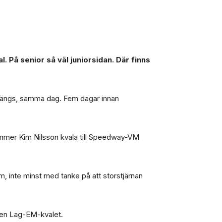
 På senior så väl juniorsidan. Där finns
m Bängs, samma dag. Fem dagar innan
mmer Kim Nilsson kvala till Speedway-VM
 inte minst med tanke på att storstjärnan
även Lag-EM-kvalet.