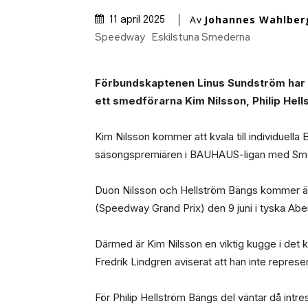
Av
Johannes Wahlber
11 april 2025
Speedway
Eskilstuna Smederna
Förbundskaptenen Linus Sundström har nom
ett smedförarna Kim Nilsson, Philip Hel
Kim Nilsson kommer att kvala till individuell
säsongspremiären i BAUHAUS-ligan med Smed
Duon Nilsson och Hellström Bängs kommer äv
(Speedway Grand Prix) den 9 juni i tyska Ab
Därmed är Kim Nilsson en viktig kugge i det
Fredrik Lindgren aviserat att han inte represen
För Philip Hellström Bängs del väntar då intr