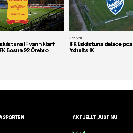
Fotboll
skilstuna IF vann klart
IFK Eskilstuna delade p
FK Bosna 92 Örebro
Yxhults IK
NASPORTEN
AKTUELLT JUST NU
Fotboll