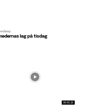
eedway
edernas lag på tisdag
00:03:23