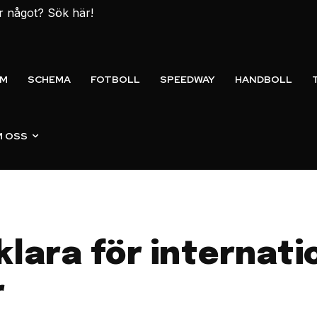
er något? Sök här!
EM
SCHEMA
FOTBOLL
SPEEDWAY
HANDBOLL
 OSS
lara för internati
r