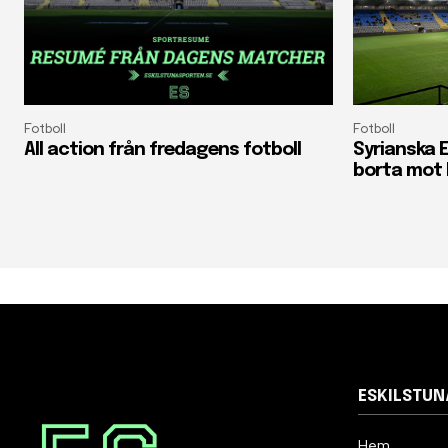
Fotboll
Fotboll
All action från fredagens fotboll
Syrianska E
borta mot 
ESKILSTU
Hem