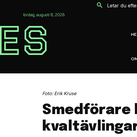
Letar du eft
lördag, augusti 8, 2026
H
OM
Foto: Erik Kruse
Smedförare k
kvaltävlinga