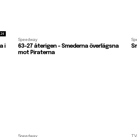
:24
Speedway
Sp
a i
63-27 återigen – Smederna överlägsna
Sm
mot Piraterna
Speedway
TV