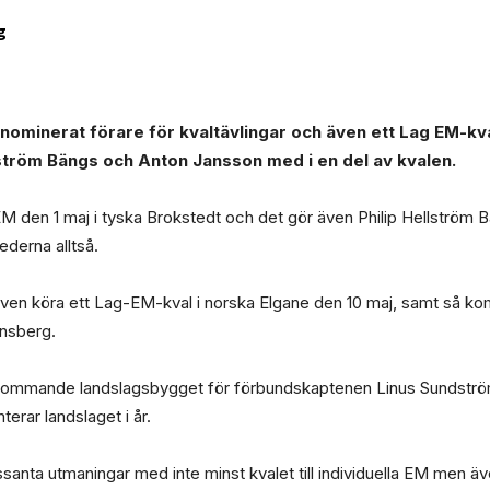
g
inerat förare för kvaltävlingar och även ett Lag EM-kval.
lström Bängs och Anton Jansson med i en del av kvalen.
a EM den 1 maj i tyska Brokstedt och det gör även Philip Hellströ
erna alltså.
en köra ett Lag-EM-kval i norska Elgane den 10 maj, samt så ko
ensberg.
 kommande landslagsbygget för förbundskaptenen Linus Sundström,
terar landslaget i år.
essanta utmaningar med inte minst kvalet till individuella EM men 