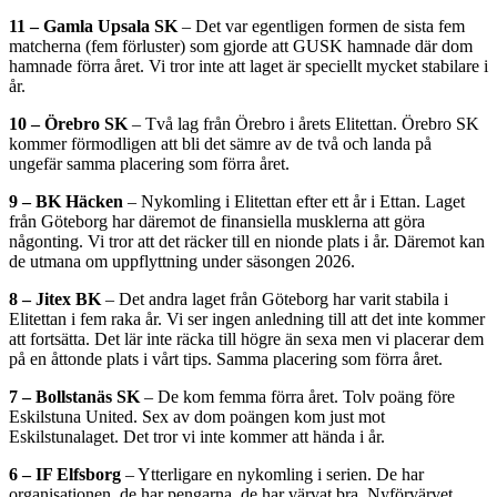
11 – Gamla Upsala SK
– Det var egentligen formen de sista fem
matcherna (fem förluster) som gjorde att GUSK hamnade där dom
hamnade förra året. Vi tror inte att laget är speciellt mycket stabilare i
år.
10 – Örebro SK
– Två lag från Örebro i årets Elitettan. Örebro SK
kommer förmodligen att bli det sämre av de två och landa på
ungefär samma placering som förra året.
9 – BK Häcken
– Nykomling i Elitettan efter ett år i Ettan. Laget
från Göteborg har däremot de finansiella musklerna att göra
någonting. Vi tror att det räcker till en nionde plats i år. Däremot kan
de utmana om uppflyttning under säsongen 2026.
8 – Jitex BK
– Det andra laget från Göteborg har varit stabila i
Elitettan i fem raka år. Vi ser ingen anledning till att det inte kommer
att fortsätta. Det lär inte räcka till högre än sexa men vi placerar dem
på en åttonde plats i vårt tips. Samma placering som förra året.
7 – Bollstanäs SK
– De kom femma förra året. Tolv poäng före
Eskilstuna United. Sex av dom poängen kom just mot
Eskilstunalaget. Det tror vi inte kommer att hända i år.
6 – IF Elfsborg
– Ytterligare en nykomling i serien. De har
organisationen, de har pengarna, de har värvat bra. Nyförvärvet