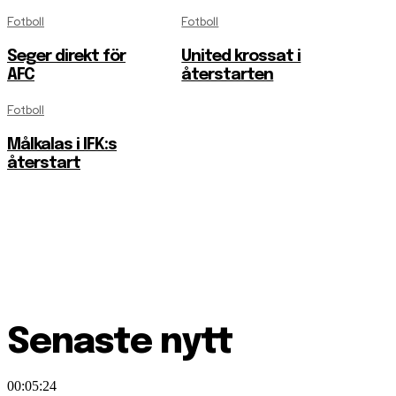
Fotboll
Fotboll
Seger direkt för
United krossat i
AFC
återstarten
Fotboll
Målkalas i IFK:s
återstart
Senaste nytt
00:05:24