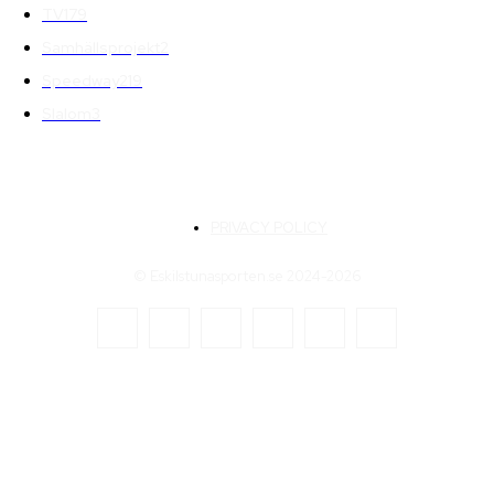
TV
179
Samhällsprojekt
2
Speedway
219
Slalom
3
PRIVACY POLICY
© Eskilstunasporten.se 2024-2026