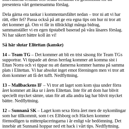
presentera vårt gemensamma förslag.
Dela gärna era tankar i kommentarsfältet nedan – tror ni att vi har
rätt, eller fel? Passa också på att ge era egna tips om hur ni tror att
det kommer gå. Om vi får in tillräckligt många bidrag,
sammanställer vi en egen tipstabell baserad på våra läsares förslag.
Ni har säkert bättre koll än vi!
Så här slutar Elitettan (kanske)
14 – Team TG
– Det kommer att bli en trist säsong för Team TGs
supportrar. Vi tippade att deras herrlag kommer att komma sist i
Ettan Norra och vi tippar nu att damerna kommer hamna på samma
plats i Elitettan. Vi har absolut inget emot föreningen men vi tror att
dom kommer att få det tufft. Nedflyttning.
13 – Mallbackens IF
– Vi tror att laget som kom sjua under förra
året kommer att åka ur i årets Elitettan. Inte för att dom har blivit
speciellt mycket sämre, utan för att alla andra lag har blivit mycket
bättre. Nedflyttning.
12 – Sunnanå SK
– Laget kom sexa förra året men de nykomlingar
som har tillkommit, som t ex Elfsborg och Häcken kommer
förmodligen ta mittenplaceringarna i år enligt vår bedömning. Det
innebär att Sunnanå hoppar ned ett hack i vårt tips. Nedflyttning.