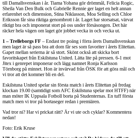
till Damallsvenskan i år. Tiama Yohana gör drömmål, Felicia Rogic,
Sheila Van Den Bulk och Gabrielle Rennie ger laget en helt annan
erfarenhet och dimension, Stina Niklasson, Moa Selling och Chloe
Eriksson får sina riktiga genombrott i år. Laget har storsatsat, värvat
riktigt bra och imponerat stort på oss under försäsongen. Det här
räcker hela vägen om laget gör jobbet vecka in och vecka ut.
1 – Trelleborgs FF
– Endast tre poäng i förra årets Damallsvenskan
men laget är så pass bra att dom får ses som favoriter i årets Elitettan.
Gapet mellan serierna är så stort. Skönt också att skicka bort
favoritskapet från Eskilstuna United. Lätta lite på pressen. 6-1 mot
Jitex i genrepet imponerar och lägg namnet Ronja Karlsson
Törnborg på minnet. Hon är invärvad från ÖSK för att göra mål och
vi tror att det kommer bli en del.
Eskilstuna United spelar sin första match i årets Elitettan på fredag
klockan 19.00 (samtidigt som AFC Eskilstuna spelar mot HTFF) när
man möter IK Uppsala Fotboll borta på Studenternas. En tuff första
match men vi tror på bortaseger redan i premiären.
Vad tror ni? Har vi prickat rätt? Är vi ute och cyklar? Kommentera
nedan!
Foto: Erik Kruse