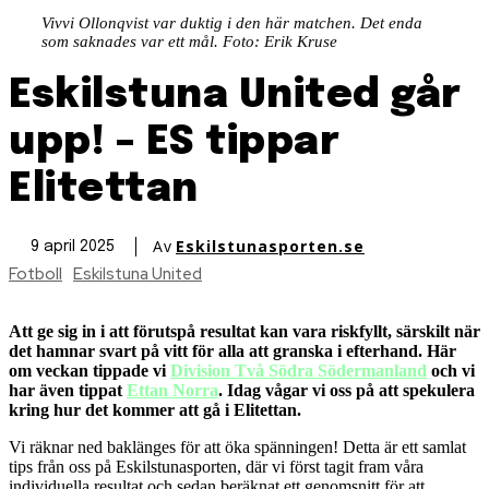
Vivvi Ollonqvist var duktig i den här matchen. Det enda
som saknades var ett mål. Foto: Erik Kruse
Eskilstuna United går
upp! – ES tippar
Elitettan
Av
Eskilstunasporten.se
9 april 2025
Fotboll
Eskilstuna United
Att ge sig in i att förutspå resultat kan vara riskfyllt, särskilt när
det hamnar svart på vitt för alla att granska i efterhand. Här
om veckan tippade vi
Division Två Södra Södermanland
och vi
har även tippat
Ettan Norra
. Idag vågar vi oss på att spekulera
kring hur det kommer att gå i Elitettan.
Vi räknar ned baklänges för att öka spänningen! Detta är ett samlat
tips från oss på Eskilstunasporten, där vi först tagit fram våra
individuella resultat och sedan beräknat ett genomsnitt för att