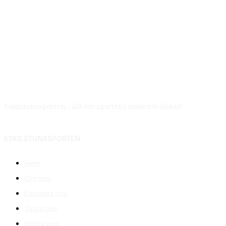
Eskilstunasporten - allt om sporten i staden vi älskar!
ESKILSTUNASPORTEN
Hem
Om oss
Kontakta oss
Tipsa oss
Stötta oss