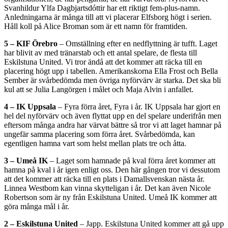
Svanhildur Ylfa Dagbjartsdóttir har ett riktigt fem-plus-namn.
Anledningarna är många till att vi placerar Elfsborg högt i serien.
Håll koll på Alice Broman som är ett namn för framtiden.
5 – KIF Örebro
– Omställning efter en nedflyttning är tufft. Laget
har blivit av med tränarstab och ett antal spelare, de flesta till
Eskilstuna United. Vi tror ändå att det kommer att räcka till en
placering högt upp i tabellen. Amerikanskorna Ella Frost och Bella
Sember är svårbedömda men övriga nyförvärv är starka. Det ska bli
kul att se Julia Langörgen i målet och Maja Alvin i anfallet.
4 – IK Uppsala
– Fyra förra året, Fyra i år. IK Uppsala har gjort en
hel del nyförvärv och även flyttat upp en del spelare underifrån men
eftersom många andra har värvat bättre så tror vi att laget hamnar på
ungefär samma placering som förra året. Svårbedömda, kan
egentligen hamna vart som helst mellan plats tre och åtta.
3 – Umeå IK
– Laget som hamnade på kval förra året kommer att
hamna på kval i år igen enligt oss. Den här gången tror vi dessutom
att det kommer att räcka till en plats i Damallsvenskan nästa år.
Linnea Westbom kan vinna skytteligan i år. Det kan även Nicole
Robertson som är ny från Eskilstuna United. Umeå IK kommer att
göra många mål i år.
2 – Eskilstuna United
– Japp. Eskilstuna United kommer att gå upp