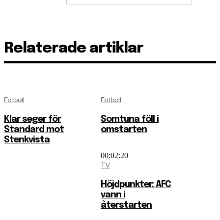
Relaterade artiklar
Fotboll
Fotboll
Klar seger för
Somtuna föll i
Standard mot
omstarten
Stenkvista
00:02:20
TV
Höjdpunkter: AFC
vann i
återstarten