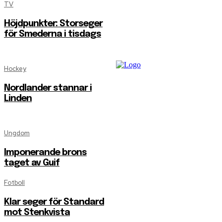
TV
Höjdpunkter: Storseger
för Smederna i tisdags
Hockey
Nordlander stannar i
Linden
Ungdom
Imponerande brons
taget av Guif
Fotboll
Klar seger för Standard
mot Stenkvista