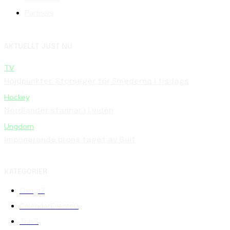
Partners
AKTUELLT JUST NU
TV
Höjdpunkter: Storseger för Smederna i tisdags
Hockey
Nordlander stannar i Linden
Ungdom
Imponerande brons taget av Guif
KATEGORIER
Övrigt
7
CalendarEvents
0
Trav
5