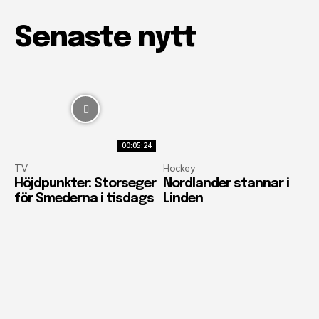
Senaste nytt
00:05:24
TV
Hockey
Höjdpunkter: Storseger
Nordlander stannar i
för Smederna i tisdags
Linden