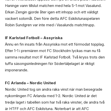
Haninge vann tillslut matchen med hela 5-1 mot Vasalund.
Erkan Zengin gjorde åter igen ett inhopp och ett väldigt
vackert solomål. Den före detta AFC Eskilstunaspelaren
Robin Sundgren var inte med i Vasalunds matchtrupp.
IF Karlstad Fotboll – Assyriska
Ännu en fin insats från Assyriska mot ett förmodat topplag.
Efter 1-1 i premiären mot FC Stockholm lyckas man nu få
samma resultat mot IF Karlstad Fotboll. Två kryss trots den
tuffa säsongsinledningen för Södertäljelaget är riktigt
imponerande.
FC Arlanda – Nordic United
Nordic United tog sin andra raka vinst när man besegrade
nykomlingen FC Arlanda med 1-2. Nordic United är det
tredje laget i tabellen som har två raka vinster, de andra två
är HTFF och AFC Eskilstuna. Noterbart är att AFC