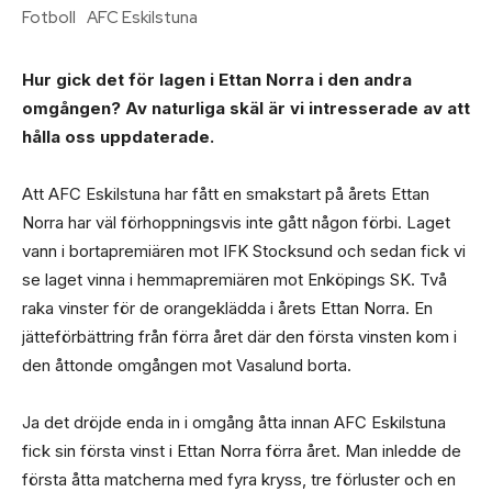
Fotboll
AFC Eskilstuna
Hur gick det för lagen i Ettan Norra i den andra
omgången? Av naturliga skäl är vi intresserade av att
hålla oss uppdaterade.
Att AFC Eskilstuna har fått en smakstart på årets Ettan
Norra har väl förhoppningsvis inte gått någon förbi. Laget
vann i bortapremiären mot IFK Stocksund och sedan fick vi
se laget vinna i hemmapremiären mot Enköpings SK. Två
raka vinster för de orangeklädda i årets Ettan Norra. En
jätteförbättring från förra året där den första vinsten kom i
den åttonde omgången mot Vasalund borta.
Ja det dröjde enda in i omgång åtta innan AFC Eskilstuna
fick sin första vinst i Ettan Norra förra året. Man inledde de
första åtta matcherna med fyra kryss, tre förluster och en