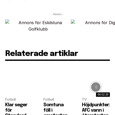
- Reklam -
Relaterade artiklar
00:02:20
Fotboll
Fotboll
TV
Klar seger
Somtuna
Höjdpunkter:
för
föll i
AFC vann i