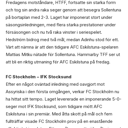
Fredagens motståndare, HTFF, fortsatte sin starka form
och tog sin andra raka seger genom att besegra Sollentuna
på bortaplan med 2-3. Laget har imponerat stort under
säsongsinledningen, med flera starka prestationer under
försäsongen och nu två raka vinster i seriespelet.
Hedström bidrog med två mål, medan Adinhu stod för ett.
Värt att nämna är att den tidigare AFC Eskilstuna-spelaren
Mattias Mitku nätade för Sollentuna. Hammarby TFF ser ut
att bli en riktig utmaning för AFC Eskilstuna på fredag.
FC Stockholm – IFK Stocksund
Efter en något oväntad inledning med oavgjort mot
Assyriska i den första omgången, verkar FC Stockholm nu
ha hittat sitt tempo. Laget levererade en imponerande 5-0-
seger mot IFK Stocksund, som tidigare mött AFC
Eskilstuna i sin premiär. Med åtta skott på mål och fem
fullträffar visade FC Stockholm prov på en enastående