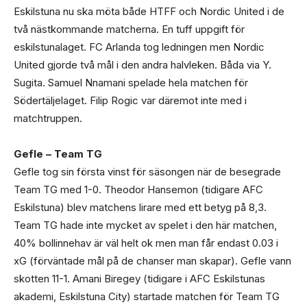
Eskilstuna nu ska möta både HTFF och Nordic United i de
två nästkommande matcherna. En tuff uppgift för
eskilstunalaget. FC Arlanda tog ledningen men Nordic
United gjorde två mål i den andra halvleken. Båda via Y.
Sugita. Samuel Nnamani spelade hela matchen för
Södertäljelaget. Filip Rogic var däremot inte med i
matchtruppen.
Gefle – Team TG
Gefle tog sin första vinst för säsongen när de besegrade
Team TG med 1-0. Theodor Hansemon (tidigare AFC
Eskilstuna) blev matchens lirare med ett betyg på 8,3.
Team TG hade inte mycket av spelet i den här matchen,
40% bollinnehav är väl helt ok men man får endast 0.03 i
xG (förväntade mål på de chanser man skapar). Gefle vann
skotten 11-1. Amani Biregey (tidigare i AFC Eskilstunas
akademi, Eskilstuna City) startade matchen för Team TG