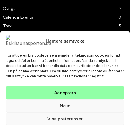
Övrigt
7
CalendarEvents
0
Trav
5
TV
179
Hantera samtycke
Samhällsprojekt
2
Speedway
219
För att ge en bra upplevelse använder vi teknik som cookies för att
Slalom
3
lagra och/eller komma åt enhetsinformation. När du samtycker till
dessa tekniker kan vi behandla data som surfbeteende eller unika
ID:n på denna webbplats. Om du inte samtycker eller om du återkallar
ditt samtycke kan detta påverka vissa funktioner negativt.
Acceptera
PRIVACY POLICY
© Eskilstunasporten.se 2024-2026
Neka
Visa preferenser