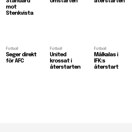
Standard
omstarten
återstarten
mot
Stenkvista
Fotboll
Fotboll
Fotboll
Seger direkt
United
Målkalas i
för AFC
krossat i
IFK:s
återstarten
återstart