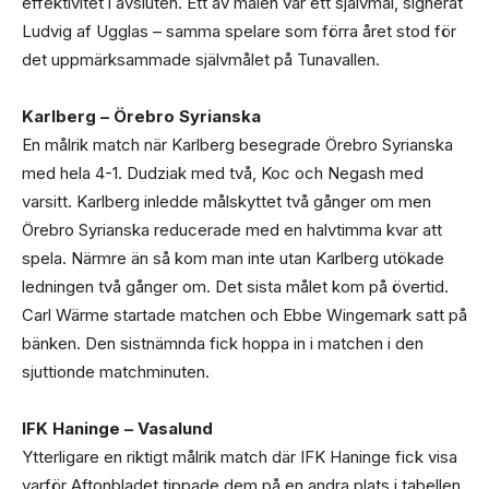
effektivitet i avsluten. Ett av målen var ett självmål, signerat
Ludvig af Ugglas – samma spelare som förra året stod för
det uppmärksammade självmålet på Tunavallen.
Karlberg – Örebro Syrianska
En målrik match när Karlberg besegrade Örebro Syrianska
med hela 4-1. Dudziak med två, Koc och Negash med
varsitt. Karlberg inledde målskyttet två gånger om men
Örebro Syrianska reducerade med en halvtimma kvar att
spela. Närmre än så kom man inte utan Karlberg utökade
ledningen två gånger om. Det sista målet kom på övertid.
Carl Wärme startade matchen och Ebbe Wingemark satt på
bänken. Den sistnämnda fick hoppa in i matchen i den
sjuttionde matchminuten.
IFK Haninge – Vasalund
Ytterligare en riktigt målrik match där IFK Haninge fick visa
varför Aftonbladet tippade dem på en andra plats i tabellen.