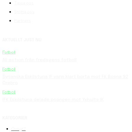
Tipsa oss
Stötta oss
Partners
AKTUELLT JUST NU
Fotboll
All action från fredagens fotboll
Fotboll
Syrianska Eskilstuna IF vann klart borta mot FK Bosna 92
Örebro
Fotboll
IFK Eskilstuna delade poängen mot Yxhults IK
KATEGORIER
Övrigt
7