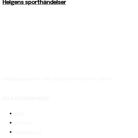
Helgens sporthändelser
Eskilstunasporten - allt om sporten i staden vi älskar!
ESKILSTUNASPORTEN
Hem
Om oss
Kontakta oss