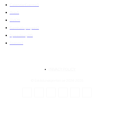
CalendarEvents
0
Trav
5
TV
179
Samhällsprojekt
2
Speedway
219
Slalom
3
PRIVACY POLICY
© Eskilstunasporten.se 2024-2026