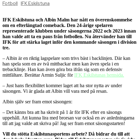
Fotboll
IFK Eskilstuna
IFK Eskilstuna och Albin Malm har nått en överenskommelse
om en efterlängtad comeback. Den 24-årige spelaren
representerade klubben under säsongerna 2022 och 2023 innan
han valde att ta en paus från fotbollen. Nu återvänder han till
IFK för att stärka laget inför den kommande säsongen i division
tre.
– Albin är en riktig lagspelare som trivs bäst i backlinjen. Där kan
han spela som en av två mittbackar men kan även spela i en
trebacklinje. Han kan även göra bra ifrån sig som en defensiv
mittfältare. Berättar Armin Suljic för
IFK Eskilstunas hemsida.
– Just hans flexibilitet kommer laget att ha stor nytta av under
säsongen. Vi är glada att Albin vill vara med på resan.
Albin själv ser fram emot säsongen:
– Det känns bra att ha skrivit på 1 år för IFK efter en säsongs
uppehåll. Att kunna lira med brorsan var också en av anledningarna
till att jag valde att skriva på! Jag ser fram emot säsongsstarten!
Vill du stötta Eskilstunasportens arbete? Då bidrar du till att