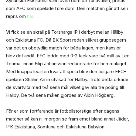
Syrianska Eskilstuna vann även dom på Tunavallen, precis
som AFC som spelade före dom. Den matchen går att se i
repris om
här.
Vi fick se en skräll på Torshargs IP i derbyt mellan Hällby
och Eskilstuna FC. Då BK Sport redan säkrat gruppsegern
var det en obetydlig match för båda lagen, men känslor
blev det ändå. EFC ledde med 0-2 tack vare två mål av Leo
Touma, innan Filip Johansson reducerade för hemmalaget.
Med knappa kvarten kvar att spela blev den tidigare EFC-
spelaren Shahin Amin utvisad för Hällby. Trots detta orkade
de svartvita med två sena mål vilket gav alla tre poäng till
Hällby. De två sena målen gjordes av Albin Högberg.
För er som fortfarande är fotbollstörstiga efter dagens
matcher så kan ni imorgon se fram emot bland annat Jäder,
IFK Eskilstuna, Somtuna och Eskilstuna Babylon.