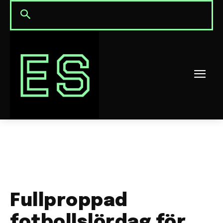
Fullproppad
fotbollslördag för