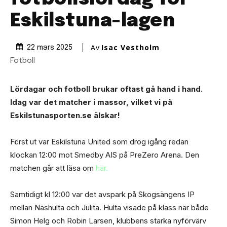
Eskilstuna-lagen
Av
Isac Vestholm
22 mars 2025
Fotboll
Lördagar och fotboll brukar oftast gå hand i hand.
Idag var det matcher i massor, vilket vi på
Eskilstunasporten.se älskar!
Först ut var Eskilstuna United som drog igång redan
klockan 12:00 mot Smedby AIS på PreZero Arena. Den
matchen går att läsa om
här.
Samtidigt kl 12:00 var det avspark på Skogsängens IP
mellan Näshulta och Julita. Hulta visade på klass när både
Simon Helg och Robin Larsen, klubbens starka nyförvärv