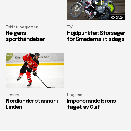
00:05:24
Eskilstunasporten
TV
Helgens
Höjdpunkter: Storseger
sporthändelser
för Smederna i tisdags
Hockey
Ungdom
Nordlander stannar i
Imponerande brons
Linden
taget av Guif