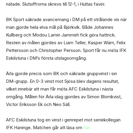
nätade. Slutsiffrorna skrevs till 12-1, i Hultas favör.
BK Sport säkrade avancemang i DM på ett strålande vis när
man gjorde hela elva mål på Björkvik. Både Johannes
Kullberg och Modou Lamin Jammeh fick göra hattrick.
Resten av målen gjordes av Liam Teller, Kasper Wärn, Felix
Pettersson och Christopher Persson. Sport får nu möta IFK
Eskilstuna i DM’s första utslagsomgång.
Ärla gjorde precis som BK och säkrade gruppvinst i sin
DM-grupp. En 0-3 vinst mot Sjösa blev dagens resultat,
vilket innebär att man får möta AFC Eskilstuna i nästa
omgång. Målen för Ärla idag gjordes av Simon Blomkvist,
Victor Eriksson Ek och Neo Säll.
AFC Eskilstuna tog en vinst i genrepet mot seriekollegan
IFK Haninge. Matchen går att läsa om
här.