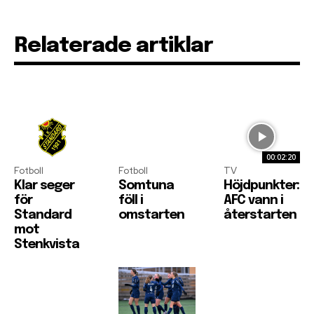
Relaterade artiklar
00:02:20
Fotboll
Fotboll
TV
Klar seger
Somtuna
Höjdpunkter:
för
föll i
AFC vann i
Standard
omstarten
återstarten
mot
Stenkvista