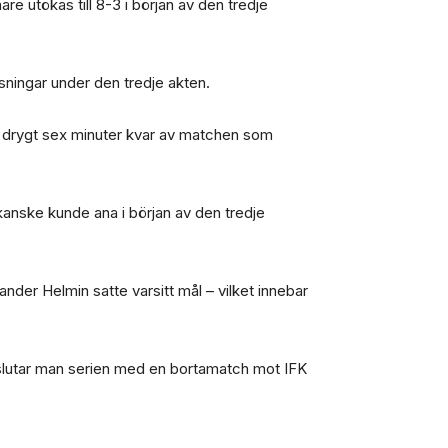
are utökas till 8-3 i början av den tredje
isningar under den tredje akten.
d drygt sex minuter kvar av matchen som
anske kunde ana i början av den tredje
der Helmin satte varsitt mål – vilket innebar
vslutar man serien med en bortamatch mot IFK