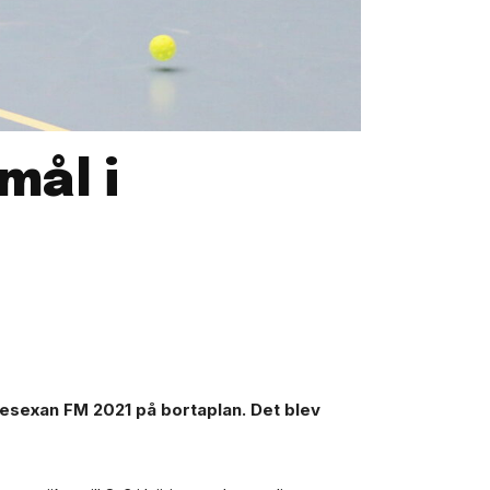
mål i
sexan FM 2021 på bortaplan. Det blev