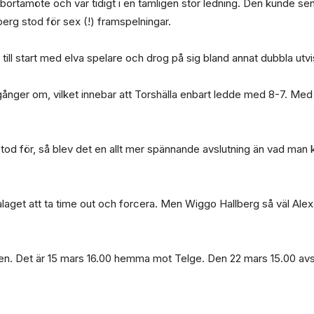
tt bortamöte och var tidigt i en tämligen stor ledning. Den kunde sen
rg stod för sex (!) framspelningar.
till start med elva spelare och drog på sig bland annat dubbla utv
gånger om, vilket innebar att Torshälla enbart ledde med 8-7. Me
d för, så blev det en allt mer spännande avslutning än vad man k
get att ta time out och forcera. Men Wiggo Hallberg så väl Alexan
erien. Det är 15 mars 16.00 hemma mot Telge. Den 22 mars 15.00 a