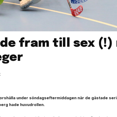
e fram till sex (!) 
eger
g
rshälla under söndagseftermiddagen när de gästade serie
dberg hade huvudrollen.