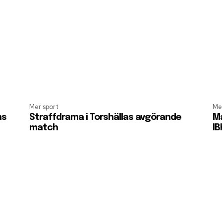
Mer sport
Me
ns
Straffdrama i Torshällas avgörande
Må
match
IB