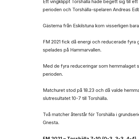
Ett vingklippt Torshälla hade begett sig till e
perioden och Torshälla-spelaren Andreas Edbe
Gästerna från Eskilstuna kom visserligen bara 
FM 2021 fick då energi och reducerade fyra 
spelades på Hammarvallen.
Med de fyra reduceringar som hemmalaget sto
perioden.
Matchuret stod på 18.23 och då valde hemmala
slutresultatet 10-7 till Torshälla.
Två matcher återstår för Torshälla i grunds
Gnesta.
FM 2021 – Torshälla 7-10 (0-3, 3-3, 4-4)