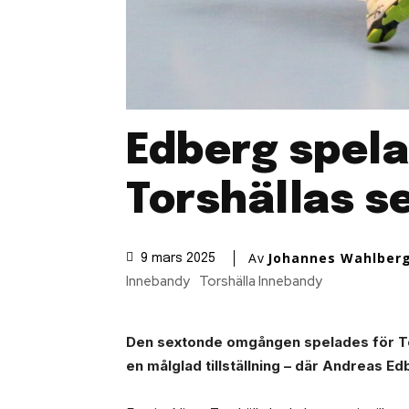
Edberg spelad
Torshällas s
Av
Johannes Wahlber
9 mars 2025
Innebandy
Torshälla Innebandy
Den sextonde omgången spelades för To
en målglad tillställning – där Andreas E